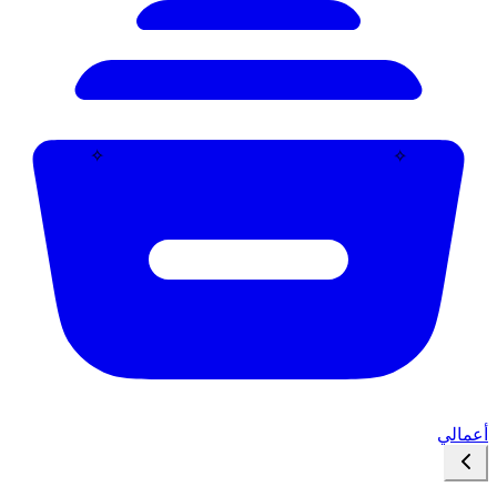
✧
✧
أعمالي