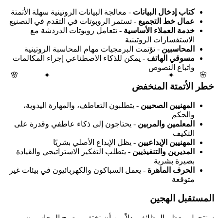
كتاب إدخال البيانات
- معالجة البيانات الروتينية سهلة الأتمتة
عمال خط التجميع
- تستمر الروبوتات في التقدم في التصنيع
خدمة العملاء الأساسية
- تتعامل روبوتات الدردشة مع
الاستفسارات الروتينية
المحاسبين
- تؤتمت البرمجيات مهام المحاسبة الروتينية
مسوقي الهاتف
- يمكن للذكاء الاصطناعي إجراء المكالمات
واتباع النصوص
🌸
✦
✦
🌸
خطر الأتمتة المنخفض
المهنيين الصحيين
- يتطلبون التعاطف، والمهارة اليدوية،
والحكم
المعلمين والمربين
- يحتاجون إلى ذكاء عاطفي وقدرة على
التكيف
المهنيين الإبداعيين
- يظل الإبداع الأصلي بشريًا
المديرين والتنفيذيين
- يتطلب التفكير الاستراتيجي والقيادة
بصيرة بشرية
الحرف الماهرة
- يعمل السباكون والكهربائيون في بيئات غير
متوقعة
المستقبل الهجين
ستتحول معظم الوظائف بدلاً من أن تختفي. يصبح المحاسبون