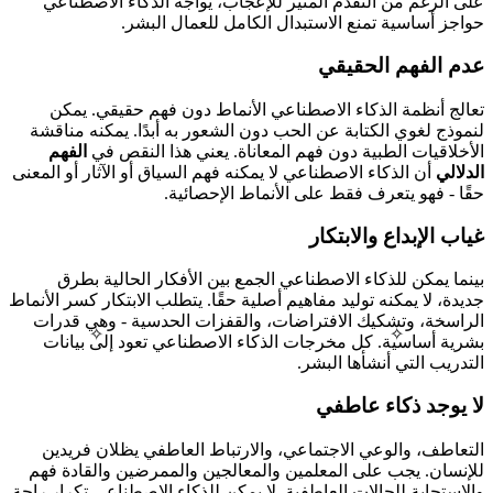
على الرغم من التقدم المثير للإعجاب، يواجه الذكاء الاصطناعي
حواجز أساسية تمنع الاستبدال الكامل للعمال البشر.
عدم الفهم الحقيقي
تعالج أنظمة الذكاء الاصطناعي الأنماط دون فهم حقيقي. يمكن
لنموذج لغوي الكتابة عن الحب دون الشعور به أبدًا. يمكنه مناقشة
الأخلاقيات الطبية دون فهم المعاناة. يعني هذا النقص في
الفهم
الدلالي
أن الذكاء الاصطناعي لا يمكنه فهم السياق أو الآثار أو المعنى
حقًا - فهو يتعرف فقط على الأنماط الإحصائية.
غياب الإبداع والابتكار
بينما يمكن للذكاء الاصطناعي الجمع بين الأفكار الحالية بطرق
جديدة، لا يمكنه توليد مفاهيم أصلية حقًا. يتطلب الابتكار كسر الأنماط
الراسخة، وتشكيك الافتراضات، والقفزات الحدسية - وهي قدرات
✧
✧
بشرية أساسية. كل مخرجات الذكاء الاصطناعي تعود إلى بيانات
التدريب التي أنشأها البشر.
لا يوجد ذكاء عاطفي
التعاطف، والوعي الاجتماعي، والارتباط العاطفي يظلان فريدين
للإنسان. يجب على المعلمين والمعالجين والممرضين والقادة فهم
والاستجابة للحالات العاطفية. لا يمكن للذكاء الاصطناعي تكرار راحة