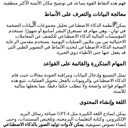
فهم هذه النقاط القوة يساعد في توضيح مكان الأتمتة الأكثر منطقية.
معالجة البيانات والتعرف على الأنماط
🌺
🌸
يمكن لأنظمة الذكاء الاصطناعي تحليل مجموعات البيانات الضخمة
في ثوانٍ - وهي مهام قد تستغرق البشر أسابيع أو شهورًا. تستخدم
المؤسسات المالية الذكاء الاصطناعي للكشف عن المعاملات
الاحتيالية من بين ملايين العمليات اليومية. يستخدم مقدمي الرعاية
الصحية الذكاء الاصطناعي لتحديد الأنماط في التصوير الطبي التي
قد يغفل عنها حتى الأطباء ذوي الخبرة.
المهام المتكررة والقائمة على القواعد
تمثل التصنيع وإدخال البيانات ومراقبة الجودة مجالات حيث قام
الذكاء الاصطناعي والروبوتات بالفعل بتحويل العمليات. تتبع هذه
المهام قواعد واضحة ولا تتطلب حكمًا دقيقًا، مما يجعلها مثالية
للأتمتة.
اللغة وإنشاء المحتوى
يمكن لنماذج اللغة الكبيرة مثل GPT-4 صياغة رسائل البريد
الإلكتروني، وكتابة التعليمات البرمجية، وتلخيص المستندات، وحتى
إنشاء نصوص تسويقية.
يمكن لأدوات توليد الصور بالذكاء الاصطناعي