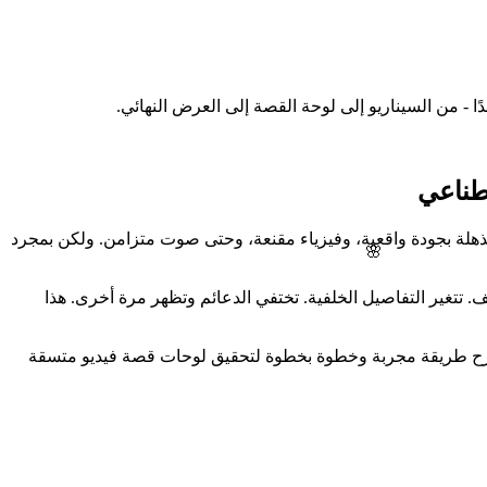
ا - من السيناريو إلى لوحة القصة إلى العرض النهائي.
طناعي
قدمًا هائلاً. يمكن لأدوات مثل Seedance 2.0 و Runway Gen-3 و Sora إنتاج مقاطع قصيرة مذهلة بجودة واقعية، وفيزياء مقنعة، وحتى صوت متزامن. ولكن بمجرد
🌸
 تتغير التفاصيل الخلفية. تختفي الدعائم وتظهر مرة أخرى. هذا
نشرح طريقة مجربة وخطوة بخطوة لتحقيق لوحات قصة فيديو متسقة