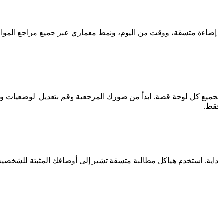
ضاءة متسقة، ووقت من اليوم، ونمط معماري عبر جميع مراجع المواقع.
ور (مثل QwenEdit أو أدوات مماثلة) لتجميع كل لوحة قصة. ابدأ من صورك المرجعية وقم 
فقط.