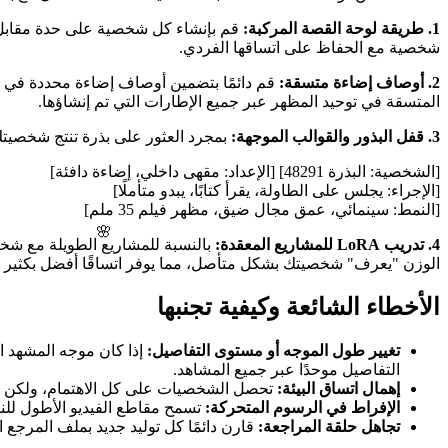
1. طريقة لوحة القصة المركبة:
قم بإنشاء كل شخصية على حدة مقابل خل
شخصية مع الحفاظ على اتساقها الفردي.
2. أوصاف إضاءة متسقة:
المتسقة في توحيد المظهر عبر جميع الإطارات التي تم إنشاؤها.
3. قفل البذور والقوالب الموجهة:
بمجرد العثور على بذرة تنتج شخصيتك 
[الشخصية: البذرة 48291] [الإعداد: مقهى داخلي، إضاءة دافئة]
[الإجراء: يجلس على الطاولة، يقرأ كتابًا، يبدو متأملًا]
[النمط: سينمائي، عمق مجال ضيق، مظهر فيلم 35 ملم]
🌸
4. تدريب LoRA للمشاريع المعقدة:
الوزن "يعرف" شخصيتك بشكل متأصل، مما يوفر اتساقًا أفضل بكثير من الصور المرجعية وحدها. يمكن لنموذج LoRA المدرب 
الأخطاء الشائعة وكيفية تجنبها
تغيير طول الموجه أو مستوى التفاصيل:
التفاصيل موحدًا عبر جميع المشاهد.
إهمال اتساق البيئة:
تحصل الشخصيات على كل الاهتمام، ولكن البي
الإفراط في الرسوم المتحركة:
تسمح مقاطع الفيديو الأطول للنموذج المزيد
تجاهل حلقة المراجعة:
قارن دائمًا كل توليد جديد بملف المرجع