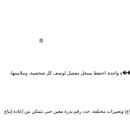
🦋
حة ق��ة واحدة. احتفظ بسجل مفصل لوصف كل شخصية، وملابسها،
ع) وتعبيرات مختلفة. حدد رقم بذرة معين حتى تتمكن من إعادة إنتاج