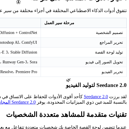
🦋
تتفوق أدوات الذكاء الاصطناعي المختلفة في أجزاء مختلفة من سير عمل 
مرحلة سير العمل
تصميم الشخصية
Diffusion + ControlNet
تحرير المراجع
hotoshop AI، ComfyUI
توليد لوحة القصة
E 3، Stable Diffusion
تحويل الصور إلى فيديو
0، Runway Gen-3، Sora
تحرير الفيديو
 Resolve، Premiere Pro
🌿
Seedance 2.0 لتوليد الفيديو
لقد برزت
Seedance 2.0
كأحد أقوى الأدوات للحفاظ على الاتساق في سير 
بالنسبة للمبدعين ذوي الميزانيات المحدودة، يوفر
Seedance 2.0 المجاني
تقنيات متقدمة للمشاهد متعددة الشخصيات
عندما تتضمن لوحة القصة الخاصة بك شخصيات متعددة تتفاعل مع بعضه