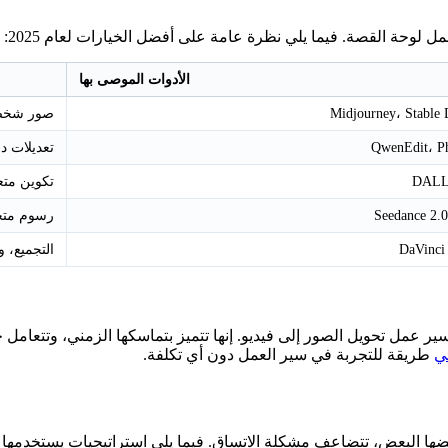
لوحة القصة. فيما يلي نظرة عامة على أفضل الخيارات لعام 2025:
الأدوات الموصى بها
Midjourney، Stable 
صور شخصية
QwenEdit، P
تعديلات د
DALL-
تكوين متع
Seedance 2.
رسوم متحر
DaVinci
التجميع، 
عمل تحويل الصور إلى فيديو. إنها تتميز بتماسكها الزمني، وتتعامل جيد
طريقة للتجربة في سير العمل دون أي تكلفة.
ا البعض، تتضاعف مشكلة الاتساق. فيما يلي استراتيجيات يستخدمها 