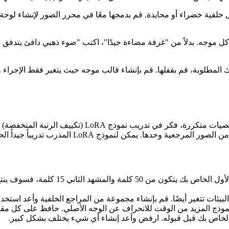
فية خضراء أو محايدة. قم بدمجها معًا في محرر الصور لإنشاء لوحة ا
المطلوبة، قم بقفلها. قم بإنشاء قالب موجه حيث يتغير فقط الإجراء وا
بالنسبة للمشاريع الطويلة مع شخصيات متكررة
تدريباً جيداً الحفاظ على هوية الشخصية عبر مئات من عمليات التوليد.
إذا كان موجه المشهد الأول الخاص
ئات تتغير أيضًا. قم بإنشاء مجموعة من المراجع الخلفية وأعد استخدا
 من الوقت للانحراف عن الوجه الأصلي. حافظ على كل مقطع فيديو لمدة 3-5 ثوانٍ وقم بتجميعه
 الخاص بك قبل قبوله. ارفض وأعد إنشاء أي شيء يختلف بشكل كبير.