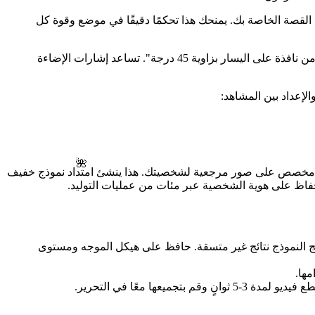
لقصة الخاصة بك. يمنحك هذا تحكمًا دقيقًا في موضع وقوة كل
قم دائمًا بتضمين أوصاف إضاءة محددة في كل موجه. بدلاً من "غرفة مضاءة جيدًا"، اكتب "ضوء ذهبي دافئ يتدفق من نافذة على اليسار بزاوية 45 درجة". تساعد إشارات الإضاءة
لإعداد بين المشاهد:
🌺
، فكر في تدريب نموذج LoRA (تكييف الرتبة المنخفضة) مخصص على صور مرجعية لشخصيتك. هذا ينشئ امتداد نموذج خفيف
 بك يتكون من 50 كلمة والمشهد الثاني 15 كلمة، فسوف ينتج النموذج نتائج غير متسقة. حافظ على هيكل الموجه ومستوى
مها.
ا معًا في التحرير.