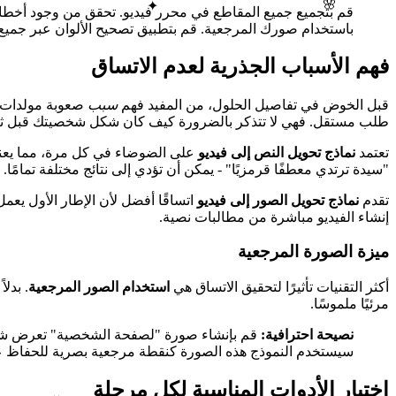
🌸
✦
قم بتجميع جميع المقاطع في محرر فيديو. تحقق من وجود أخطاء 
باستخدام صورك المرجعية. قم بتطبيق تصحيح الألوان عبر جميع ا
فهم الأسباب الجذرية لعدم الاتساق
قبل الخوض في تفاصيل الحلول، من المفيد فهم
سبب
صعوبة مولدات ا
طلب مستقل. فهي لا تتذكر بالضرورة كيف كان شكل شخصيتك قبل ثلا
تعتمد
نماذج تحويل النص إلى فيديو
على الضوضاء في كل مرة، مما يعني 
"سيدة ترتدي معطفًا قرمزيًا" - يمكن أن تؤدي إلى نتائج مختلفة تمامًا.
تقدم
نماذج تحويل الصور إلى فيديو
اتساقًا أفضل لأن الإطار الأول يعم
إنشاء الفيديو مباشرة من مطالبات نصية.
ميزة الصورة المرجعية
أكثر التقنيات تأثيرًا لتحقيق الاتساق هي
استخدام الصور المرجعية
. بدل
مرئيًا ملموسًا.
نصيحة احترافية:
قم بإنشاء صورة "لصفحة الشخصية" تعرض شخصي
سيستخدم النموذج هذه الصورة كنقطة مرجعية بصرية للحفاظ على
اختيار الأدوات المناسبة لكل مرحلة