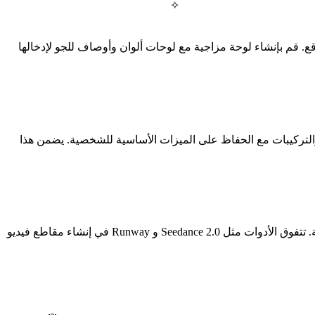
✧
 قم بإنشاء لوحة مزاجية مع لوحات ألوان وأوصاف للجو لإدخالها
بتعديل الوضعيات والتركيبات مع الحفاظ على الميزات الأساسية للشخصية. يضمن هذا
أدخل كل لوحة قصة في مولد فيديو بالذكاء الاصطناعي كإطار بداية. استخدم هياكل مطالبة متسقة تشير إلى أوصافك المثبتة للشخصية. تتفوق الأدوات مثل Seedance 2.0 و Runway في إنشاء مقاطع فيديو