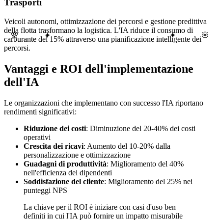
Trasporti
Veicoli autonomi, ottimizzazione dei percorsi e gestione predittiva
della flotta trasformano la logistica. L'IA riduce il consumo di
🌸
✦
🌸
✦
carburante del 15% attraverso una pianificazione intelligente dei
percorsi.
Vantaggi e ROI dell'implementazione
dell'IA
Le organizzazioni che implementano con successo l'IA riportano
rendimenti significativi:
Riduzione dei costi
: Diminuzione del 20-40% dei costi
operativi
Crescita dei ricavi
: Aumento del 10-20% dalla
personalizzazione e ottimizzazione
Guadagni di produttività
: Miglioramento del 40%
nell'efficienza dei dipendenti
Soddisfazione del cliente
: Miglioramento del 25% nei
punteggi NPS
La chiave per il ROI è iniziare con casi d'uso ben
definiti in cui l'IA può fornire un impatto misurabile