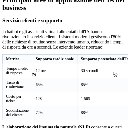
business
Servizio clienti e supporto
I chatbot e gli assistenti virtuali alimentati dall'IA hanno
rivoluzionato il servizio clienti. I sistemi moderni gestiscono l'80%
delle richieste di routine senza intervento umano, riducendo i tempi
di risposta da ore a secondi. Le aziende leader riportano:
Metrica
Supporto tradizionale
Supporto potenziato dall'I
Tempo medio
12 ore
30 secondi
di risposta
🌺
🌸
Tasso di
65%
85%
risoluzione
Costo per
12$
1,50$
ticket
Soddisfazione
72%
88%
del cliente
L'elaborazione del linguaggio naturale (NLP)
consente a questi