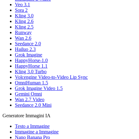
Veo 3.1
Sora 2
Kling 3.0
Kling 2.6
Kling 2.5
Runway
Wan 2.6
Seedance 2.0
Hailuo 2.3
Grok Imagine
HappyHorse-1.0
HappyHorse 1.1
Kling 3.0 Turbo
Volcengine Video-to-Video Lip Sync
OmniHuman 1.5
Grok Imagine Video 1.5
Gemini Omni
Wan 2.7 Video
Seedance 2.0 Mini
Generatore Immagini IA
Testo a Immagine
Immagine a Immagine
Nano Banana Pro