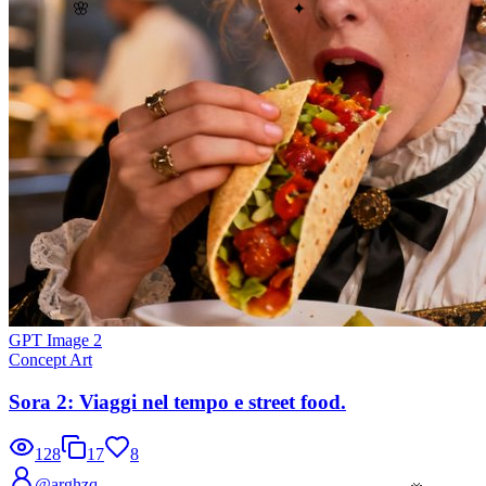
🌸
✦
GPT Image 2
Concept Art
Sora 2: Viaggi nel tempo e street food.
128
17
8
@arghzq