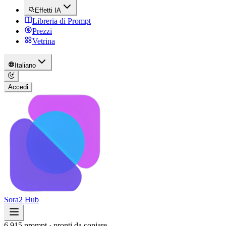
Effetti IA
Libreria di Prompt
Prezzi
Vetrina
Italiano
Accedi
Sora2 Hub
6,915 prompt · pronti da copiare