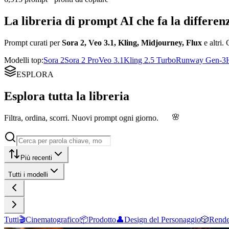
La libreria di prompt AI
che fa la differen
Prompt curati per
Sora 2, Veo 3.1, Kling, Midjourney, Flux
e altri. 
Modelli top
:
Sora 2
Sora 2 Pro
Veo 3.1
Kling 2.5 Turbo
Runway Gen-3
ESPLORA
Esplora tutta la libreria
🌸
Filtra, ordina, scorri. Nuovi prompt ogni giorno.
Più recenti
Tutti i modelli
Tutti
🎬
Cinematografico
📦
Prodotto
👤
Design del Personaggio
🎲
Rende