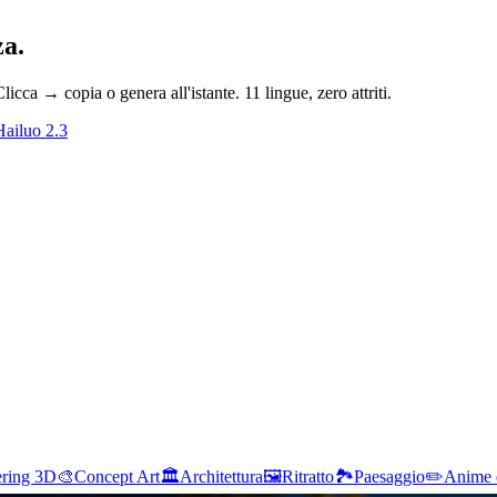
za.
Clicca → copia o genera all'istante. 11 lingue, zero attriti.
Hailuo 2.3
ring 3D
🎨
Concept Art
🏛️
Architettura
🖼️
Ritratto
🏞️
Paesaggio
✏️
Anime 