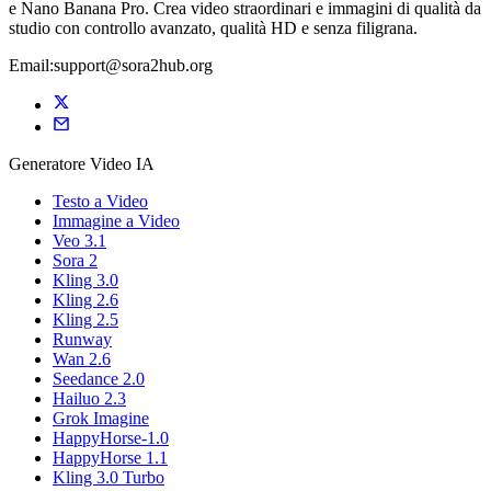
e Nano Banana Pro. Crea video straordinari e immagini di qualità da
studio con controllo avanzato, qualità HD e senza filigrana.
Email:support@sora2hub.org
Generatore Video IA
Testo a Video
Immagine a Video
Veo 3.1
Sora 2
Kling 3.0
Kling 2.6
Kling 2.5
Runway
Wan 2.6
Seedance 2.0
Hailuo 2.3
Grok Imagine
HappyHorse-1.0
HappyHorse 1.1
Kling 3.0 Turbo