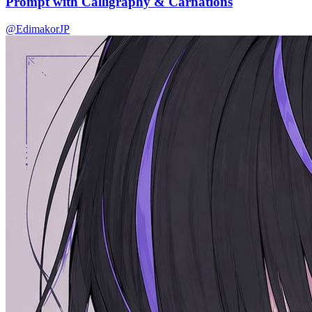
Prompt with Calligraphy & Carnations
@EdimakorJP