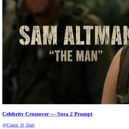
🌸
🌺
Celebrity Crossover — Sora 2 Prompt
@Conor_D_Dart