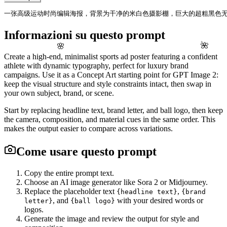
一张高级运动时尚编辑海报，背景为干净的米白色摄影棚，巨大的超粗黑色无
Informazioni su questo prompt
🌸
🌺
Create a high-end, minimalist sports ad poster featuring a confident
athlete with dynamic typography, perfect for luxury brand
campaigns. Use it as a Concept Art starting point for GPT Image 2:
keep the visual structure and style constraints intact, then swap in
your own subject, brand, or scene.
Start by replacing headline text, brand letter, and ball logo, then keep
the camera, composition, and material cues in the same order. This
makes the output easier to compare across variations.
Come usare questo prompt
Copy the entire prompt text.
Choose an AI image generator like Sora 2 or Midjourney.
Replace the placeholder text
,
{headline text}
{brand
, and
with your desired words or
letter}
{ball logo}
logos.
Generate the image and review the output for style and