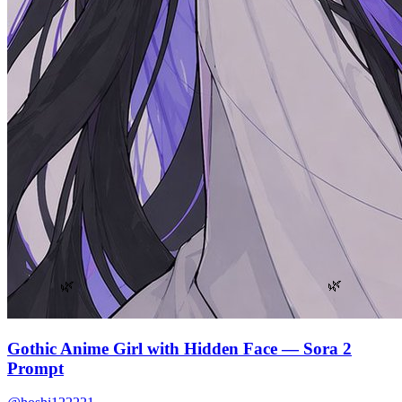
🌿
🌿
Gothic Anime Girl with Hidden Face — Sora 2
Prompt