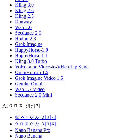
Kling 3.0
Kling 2.6
Kling 2.5
Runway
Wan 2.6
Seedance 2.0
Hailuo 2.3
Grok Imagine
HappyHorse-1.0
HappyHorse 1.1
Kling 3.0 Turbo
Volcengine Video-to-Video Lip Sync
OmniHuman 1.5
Grok Imagine Video 1.5
Gemini Omni
Wan 2.7 Video
Seedance 2.0 Mini
AI 이미지 생성기
텍스트에서 이미지
이미지에서 이미지
Nano Banana Pro
Nano Banana