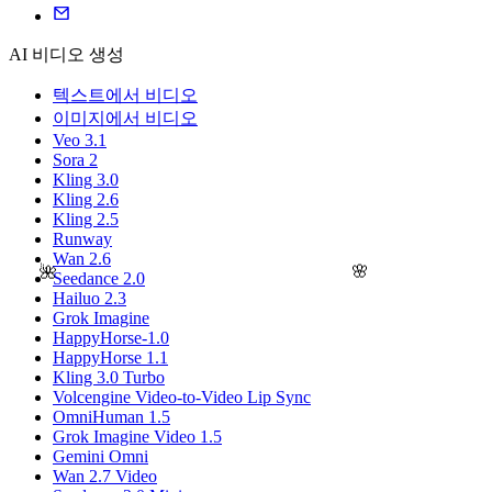
AI 비디오 생성
텍스트에서 비디오
이미지에서 비디오
Veo 3.1
Sora 2
Kling 3.0
Kling 2.6
Kling 2.5
Runway
Wan 2.6
🌸
🌺
Seedance 2.0
Hailuo 2.3
Grok Imagine
HappyHorse-1.0
HappyHorse 1.1
Kling 3.0 Turbo
Volcengine Video-to-Video Lip Sync
OmniHuman 1.5
Grok Imagine Video 1.5
Gemini Omni
Wan 2.7 Video