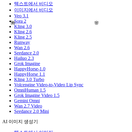
텍스트에서 비디오
이미지에서 비디오
Veo 3.1
Sora 2
🌺
🌸
Kling 3.0
Kling 2.6
Kling 2.5
Runway
Wan 2.6
Seedance 2.0
Hailuo 2.3
Grok Imagine
HappyHorse-1.0
HappyHorse 1.1
Kling 3.0 Turbo
Volcengine Video-to-Video Lip Sync
OmniHuman 1.5
Grok Imagine Video 1.5
Gemini Omni
Wan 2.7 Video
Seedance 2.0 Mini
AI 이미지 생성기