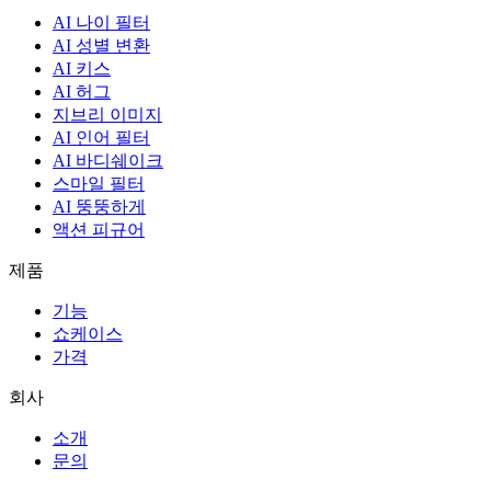
AI 나이 필터
AI 성별 변환
AI 키스
AI 허그
지브리 이미지
AI 인어 필터
AI 바디쉐이크
스마일 필터
AI 뚱뚱하게
액션 피규어
제품
기능
쇼케이스
가격
회사
소개
문의