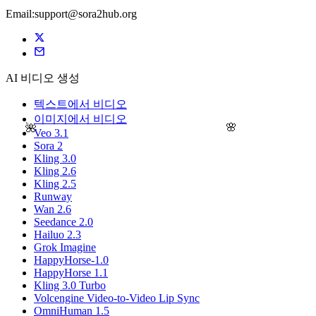
Email:support@sora2hub.org
AI 비디오 생성
텍스트에서 비디오
이미지에서 비디오
🌸
🌺
Veo 3.1
Sora 2
Kling 3.0
Kling 2.6
Kling 2.5
Runway
Wan 2.6
Seedance 2.0
Hailuo 2.3
Grok Imagine
HappyHorse-1.0
HappyHorse 1.1
Kling 3.0 Turbo
Volcengine Video-to-Video Lip Sync
OmniHuman 1.5