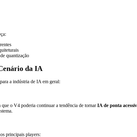
eça:
rentes
uiteturais
de quantização
Cenário da IA
ara a indústria de IA em geral:
que o V4 poderia continuar a tendência de tornar
IA de ponta acessív
istema.
 principais players: