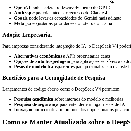
🦋
OpenAI
pode acelerar o desenvolvimento do GPT-5
Anthropic
poderia antecipar recursos do Claude 4
Google
pode levar as capacidades do Gemini mais adiante
Meta
pode ajustar as prioridades do roteiro do Llama
Adoção Empresarial
Para empresas considerando integração de IA, o DeepSeek V4 poderia
Alternativas econômicas
a APIs proprietárias caras
Opções de auto-hospedagem
para aplicações sensíveis a dado
Pesos de modelo transparentes
para personalização e ajuste f
Benefícios para a Comunidade de Pesquisa
🌿
Lançamentos de código aberto como o DeepSeek V4 permitem:
Pesquisa acadêmica
sobre internos do modelo e melhorias
Pesquisa de segurança
para entender e mitigar riscos de IA
Inovação
por meio de aprimoramentos impulsionados pela co
Como se Manter Atualizado sobre o Deep