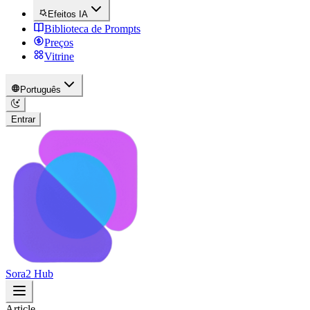
Efeitos IA
Biblioteca de Prompts
Preços
Vitrine
Português
Entrar
Sora2 Hub
Article