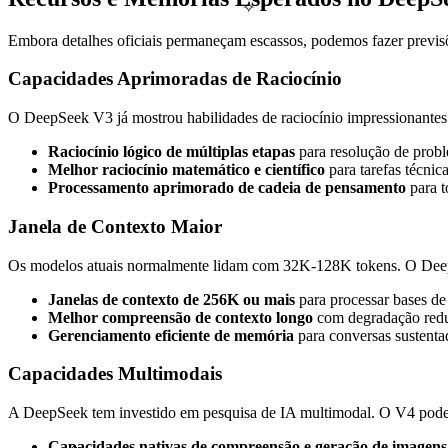
✧
Embora detalhes oficiais permaneçam escassos, podemos fazer previs
Capacidades Aprimoradas de Raciocínio
O DeepSeek V3 já mostrou habilidades de raciocínio impressionantes.
Raciocínio lógico de múltiplas etapas
para resolução de prob
Melhor raciocínio matemático e científico
para tarefas técnic
Processamento aprimorado de cadeia de pensamento
para t
Janela de Contexto Maior
Os modelos atuais normalmente lidam com 32K-128K tokens. O Deep
Janelas de contexto de 256K ou mais
para processar bases de 
Melhor compreensão de contexto longo
com degradação red
Gerenciamento eficiente de memória
para conversas sustenta
Capacidades Multimodais
A DeepSeek tem investido em pesquisa de IA multimodal. O V4 pode 
Capacidades nativas de compreensão e geração de imagens