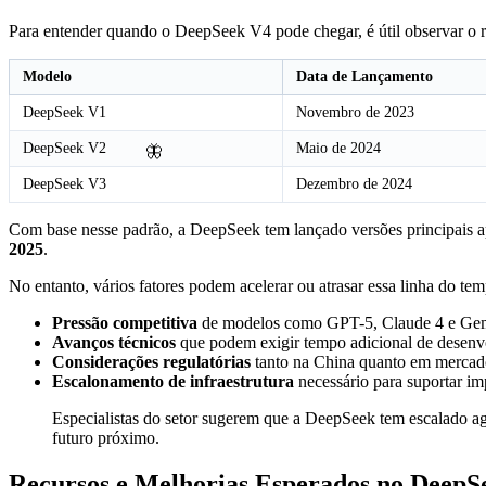
Para entender quando o DeepSeek V4 pode chegar, é útil observar o r
Modelo
Data de Lançamento
DeepSeek V1
Novembro de 2023
DeepSeek V2
Maio de 2024
🦋
DeepSeek V3
Dezembro de 2024
Com base nesse padrão, a DeepSeek tem lançado versões principais
2025
.
No entanto, vários fatores podem acelerar ou atrasar essa linha do te
Pressão competitiva
de modelos como GPT-5, Claude 4 e Gem
Avanços técnicos
que podem exigir tempo adicional de desen
Considerações regulatórias
tanto na China quanto em mercado
Escalonamento de infraestrutura
necessário para suportar i
Especialistas do setor sugerem que a DeepSeek tem escalado ag
futuro próximo.
Recursos e Melhorias Esperados no DeepS