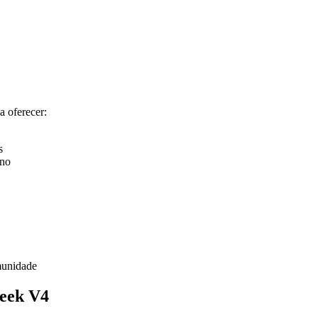
 oferecer:
s
ino
munidade
Seek V4