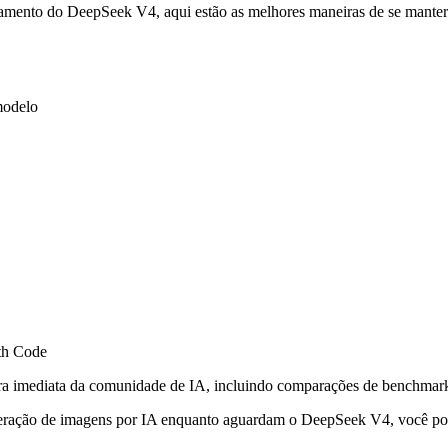
ançamento do DeepSeek V4, aqui estão as melhores maneiras de se mante
modelo
th Code
a imediata da comunidade de IA, incluindo comparações de benchmarks
e geração de imagens por IA enquanto aguardam o DeepSeek V4, você p