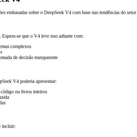
ões embasadas sobre o DeepSeek V4 com base nas tendências do setor 
 Espera-se que o V4 leve isso adiante com:
lemas complexos
as
omada de decisão transparente
Seek V4 poderia apresentar:
código ou livros inteiros
uzida
das
incluir: