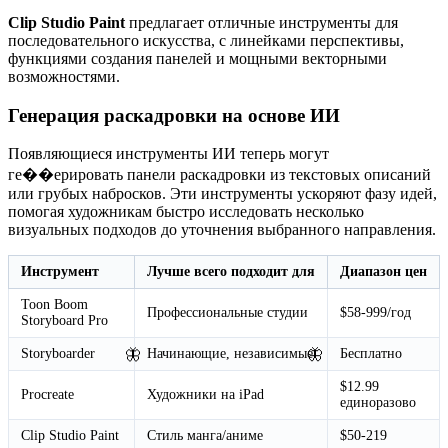
Clip Studio Paint
предлагает отличные инструменты для
последовательного искусства, с линейками перспективы,
функциями создания панелей и мощными векторными
возможностями.
Генерация раскадровки на основе ИИ
Появляющиеся инструменты ИИ теперь могут
ге��ерировать панели раскадровки из текстовых описаний
или грубых набросков. Эти инструменты ускоряют фазу идей,
помогая художникам быстро исследовать несколько
визуальных подходов до уточнения выбранного направления.
Инструмент
Лучше всего подходит для
Диапазон цен
Toon Boom
Профессиональные студии
$58-999/год
Storyboard Pro
🦋
🦋
Storyboarder
Начинающие, независимые
Бесплатно
$12.99
Procreate
Художники на iPad
единоразово
Clip Studio Paint
Стиль манга/аниме
$50-219