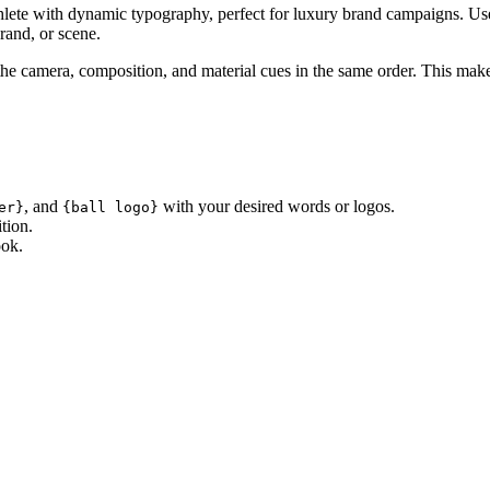
athlete with dynamic typography, perfect for luxury brand campaigns. Us
brand, or scene.
p the camera, composition, and material cues in the same order. This make
, and
with your desired words or logos.
er}
{ball logo}
tion.
ook.