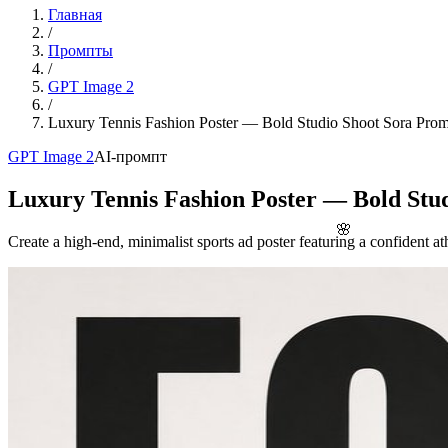
Главная
/
Промпты
/
GPT Image 2
/
Luxury Tennis Fashion Poster — Bold Studio Shoot Sora Pro
GPT Image 2
AI-промпт
Luxury Tennis Fashion Poster — Bold Stu
🌸
Create a high-end, minimalist sports ad poster featuring a confident 