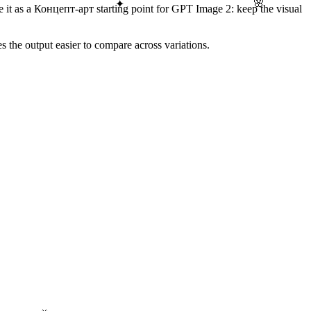
🌸
✦
e it as a Концепт-арт starting point for GPT Image 2: keep the visual
s the output easier to compare across variations.