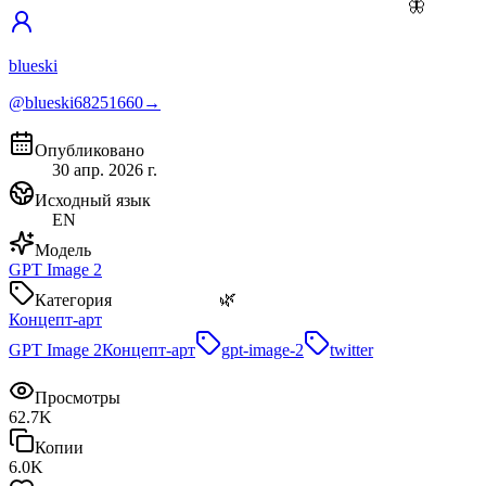
🦋
blueski
@blueski68251660
→
Опубликовано
30 апр. 2026 г.
Исходный язык
EN
Модель
GPT Image 2
🌿
Категория
Концепт-арт
GPT Image 2
Концепт-арт
gpt-image-2
twitter
Просмотры
62.7K
Копии
6.0K