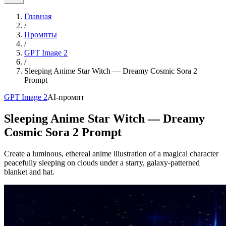
Главная
/
Промпты
/
GPT Image 2
/
Sleeping Anime Star Witch — Dreamy Cosmic Sora 2
Prompt
GPT Image 2
AI-промпт
Sleeping Anime Star Witch — Dreamy
Cosmic Sora 2 Prompt
Create a luminous, ethereal anime illustration of a magical character
peacefully sleeping on clouds under a starry, galaxy-patterned
blanket and hat.