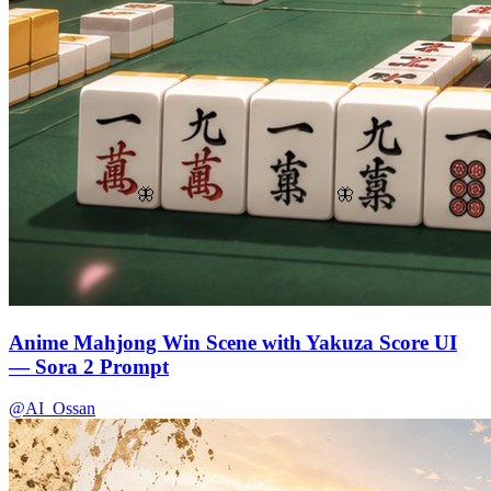
🦋
🦋
Anime Mahjong Win Scene with Yakuza Score UI
— Sora 2 Prompt
@AI_Ossan