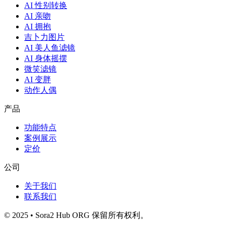
AI 性别转换
AI 亲吻
AI 拥抱
吉卜力图片
AI 美人鱼滤镜
AI 身体摇摆
微笑滤镜
AI 变胖
动作人偶
产品
功能特点
案例展示
定价
公司
关于我们
联系我们
© 2025 • Sora2 Hub ORG 保留所有权利。