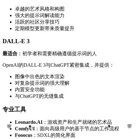
卓越的艺术风格和构图
强大的提示词解读能力
活跃的社区分享技巧
定期模型更新带来质量提升
DALL-E 3
最适合
：初学者和需要精确遵循提示词的人
OpenAI的DALL-E 3与ChatGPT紧密集成，并提供：
图像中出色的文本渲染
对复杂提示词的强大理解
内置安全功能
与ChatGPT的无缝集成
专业工具
Leonardo.AI
：游戏资产和生产就绪的艺术品
🌸
🌸
✦
✦
ComfyUI
：面向高级用户的基于节点的工作流程
Fooocus
：SDXL的简化界面