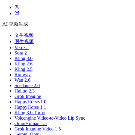
AI 视频生成
文生视频
图生视频
Veo 3.1
Sora 2
Kling 3.0
Kling 2.6
Kling 2.5
Runway
Wan 2.6
Seedance 2.0
Hailuo 2.3
Grok Imagine
HappyHorse-1.0
HappyHorse 1.1
Kling 3.0 Turbo
Volcengine Video-to-Video Lip Sync
OmniHuman 1.5
Grok Imagine Video 1.5
Gemini Omni