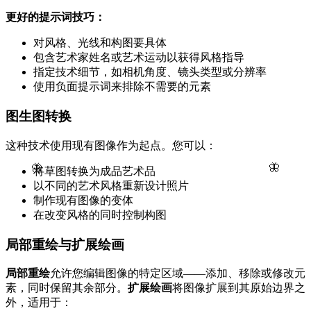
更好的提示词技巧：
对风格、光线和构图要具体
包含艺术家姓名或艺术运动以获得风格指导
指定技术细节，如相机角度、镜头类型或分辨率
使用负面提示词来排除不需要的元素
图生图转换
这种技术使用现有图像作为起点。您可以：
🦋
🦋
将草图转换为成品艺术品
以不同的艺术风格重新设计照片
制作现有图像的变体
在改变风格的同时控制构图
局部重绘与扩展绘画
局部重绘
允许您编辑图像的特定区域——添加、移除或修改元
素，同时保留其余部分。
扩展绘画
将图像扩展到其原始边界之
外，适用于：