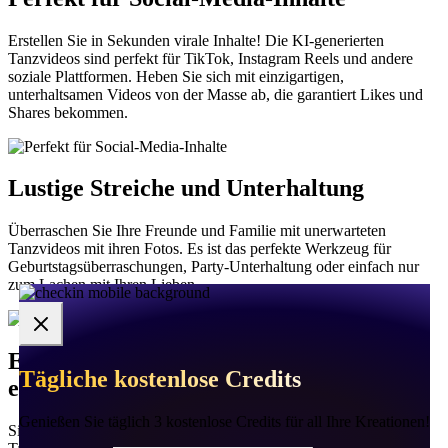
Erstellen Sie in Sekunden virale Inhalte! Die KI-generierten
Tanzvideos sind perfekt für TikTok, Instagram Reels und andere
soziale Plattformen. Heben Sie sich mit einzigartigen,
unterhaltsamen Videos von der Masse ab, die garantiert Likes und
Shares bekommen.
Lustige Streiche und Unterhaltung
Überraschen Sie Ihre Freunde und Familie mit unerwarteten
Tanzvideos mit ihren Fotos. Es ist das perfekte Werkzeug für
Geburtstagsüberraschungen, Party-Unterhaltung oder einfach nur
zum Lachen mit Ihren Lieben.
Einfach zu bedienen, keine Fähigkeiten
Tägliche kostenlose Credits
Tägliche kostenlose Credits
🌸
🌸
✦
✦
erforderlich
Genießen Sie täglich 3 kostenlose Credits für all Ihre Kreationen!
Genießen Sie täglich 3 kostenlose Credits für all Ihre Kreationen!
Sie brauchen keine Videobearbeitungserfahrung, um erstaunliche