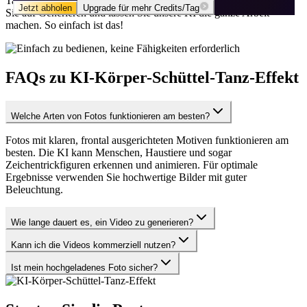
Tanzvideos zu erstellen. Laden Sie einfach ein Foto hoch, klicken
Jetzt abholen
Jetzt abholen
Upgrade für mehr Credits/Tag
Upgrade für mehr Credits/Tag
Sie auf Generieren und lassen Sie unsere KI die ganze Arbeit
machen. So einfach ist das!
FAQs zu KI-Körper-Schüttel-Tanz-Effekt
Welche Arten von Fotos funktionieren am besten?
Fotos mit klaren, frontal ausgerichteten Motiven funktionieren am
besten. Die KI kann Menschen, Haustiere und sogar
Zeichentrickfiguren erkennen und animieren. Für optimale
Ergebnisse verwenden Sie hochwertige Bilder mit guter
Beleuchtung.
Wie lange dauert es, ein Video zu generieren?
Kann ich die Videos kommerziell nutzen?
Ist mein hochgeladenes Foto sicher?