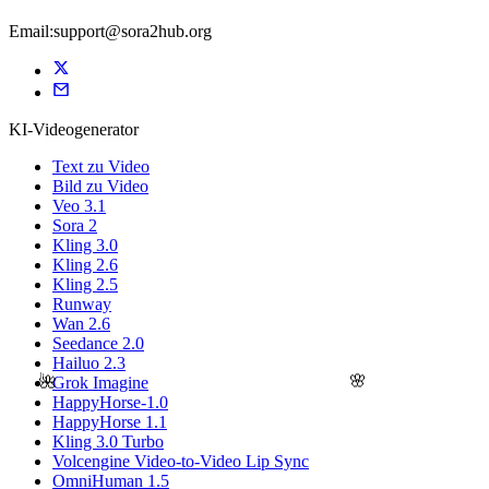
Email:support@sora2hub.org
KI-Videogenerator
Text zu Video
Bild zu Video
Veo 3.1
Sora 2
Kling 3.0
Kling 2.6
Kling 2.5
Runway
Wan 2.6
Seedance 2.0
Hailuo 2.3
🌸
🌺
Grok Imagine
HappyHorse-1.0
HappyHorse 1.1
Kling 3.0 Turbo
Volcengine Video-to-Video Lip Sync
OmniHuman 1.5