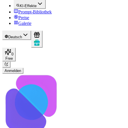
KI-Effekte
Prompt-Bibliothek
Preise
Galerie
Deutsch
0
Free
Anmelden