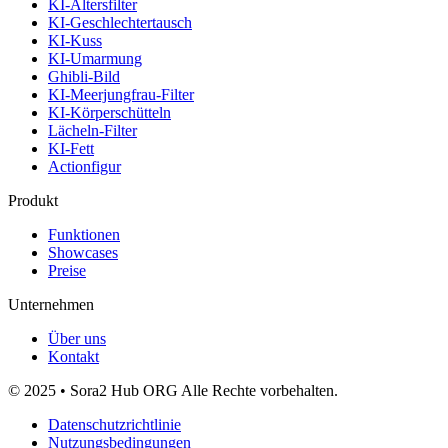
KI-Altersfilter
KI-Geschlechtertausch
KI-Kuss
KI-Umarmung
Ghibli-Bild
KI-Meerjungfrau-Filter
KI-Körperschütteln
Lächeln-Filter
KI-Fett
Actionfigur
Produkt
Funktionen
Showcases
Preise
Unternehmen
Über uns
Kontakt
© 2025 • Sora2 Hub ORG Alle Rechte vorbehalten.
Datenschutzrichtlinie
Nutzungsbedingungen