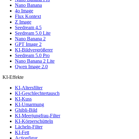
Nano Banana
4o Image
Flux Kontext
Z Image
Seedream 4.5
Seedream 5.0 Lite
Nano Banana 2
GPT Image 2
KI-Bildvergrößerer
Seedream 5.0 Pro
Nano Banana 2 Lite
Qwen Image 2.0
KI-Effekte
KI-Altersfilter
KI-Geschlechtertausch
KI-Kuss
KI-Umarmung
Ghibli-Bild
KI-Meerjungfrau-Filter
KI-Körperschütteln
Lächeln-Filter
KI-Fett
Actionfigur