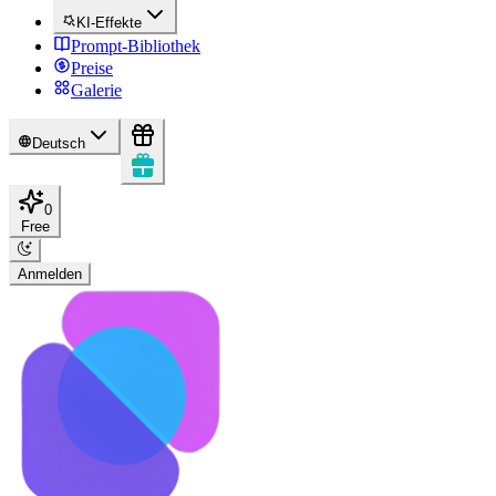
KI-Effekte
Prompt-Bibliothek
Preise
Galerie
Deutsch
0
Free
Anmelden