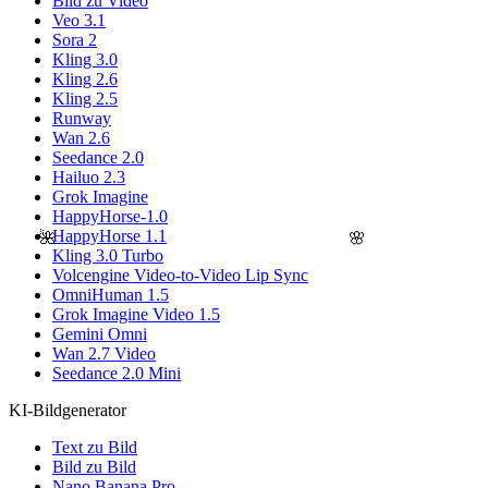
Bild zu Video
Veo 3.1
Sora 2
Kling 3.0
Kling 2.6
Kling 2.5
Runway
Wan 2.6
Seedance 2.0
Hailuo 2.3
Grok Imagine
HappyHorse-1.0
HappyHorse 1.1
🌺
🌸
Kling 3.0 Turbo
Volcengine Video-to-Video Lip Sync
OmniHuman 1.5
Grok Imagine Video 1.5
Gemini Omni
Wan 2.7 Video
Seedance 2.0 Mini
KI-Bildgenerator
Text zu Bild
Bild zu Bild
Nano Banana Pro