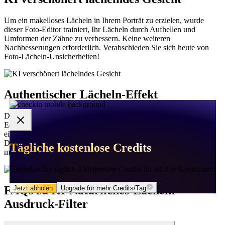
Um ein makelloses Lächeln in Ihrem Porträt zu erzielen, wurde
dieser Foto-Editor trainiert, Ihr Lächeln durch Aufhellen und
Umformen der Zähne zu verbessern. Keine weiteren
Nachbesserungen erforderlich. Verabschieden Sie sich heute von
Foto-Lächeln-Unsicherheiten!
Authentischer Lächeln-Effekt
Dank seiner hochmodernen KI-Algorithmen kann dieser Lächeln-
Editor Ihr Foto genau erkennen und analysieren und alle
einzigartigen Gesichtszüge identifizieren, die Sie ausmachen.
Danach wird ein super realistisches Lächeln generiert, das nahtlos
Tägliche kostenlose Credits
Tägliche kostenlose Credits
🌸
🌸
✦
✦
mit Ihrem Gesicht verschmilzt.
Genießen Sie täglich 3 kostenlose Credits für all Ihre Kreationen!
Genießen Sie täglich 3 kostenlose Credits für all Ihre Kreationen!
FAQs zu KI-Natürliches-Lächeln-
Jetzt abholen
Jetzt abholen
Upgrade für mehr Credits/Tag
Upgrade für mehr Credits/Tag
Ausdruck-Filter