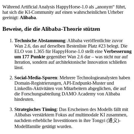
Während Artificial Analysis HappyHorse-1.0 als „anonym“ führt,
hat sich die KI-Community auf einen wahrscheinlichen Urheber
geeinigt:
Alibaba
.
Beweise, die die Alibaba-Theorie stützen
Technische Abstammung
: Alibaba veröffentlichte zuvor
Wan 2.6, das auf derselben Bestenliste Platz #23 belegt. Die
ELO von 1.365 für HappyHorse-1.0 stellt eine
Verbesserung
um 177 Punkte
gegenüber Wan 2.6 dar – was nicht nur auf
Iteration, sondern auf architektonische Innovation schließen
lässt.
Social-Media-Spuren
: Mehrere Technologieanalysten haben
Domain-Registrierungen, API-Endpunkt-Muster und
LinkedIn-Aktivitäten von Mitarbeitern abgeglichen, die auf
die Forschungsabteilung DAMO Academy von Alibaba
hindeuten.
Strategisches Timing
: Das Erscheinen des Modells fällt mit
Alibabas verstärktem Fokus auf multimodale KI zusammen,
nachdem erhebliche Investitionen in ihre Tongyi (通义)-
Modellfamilie getätigt wurden.