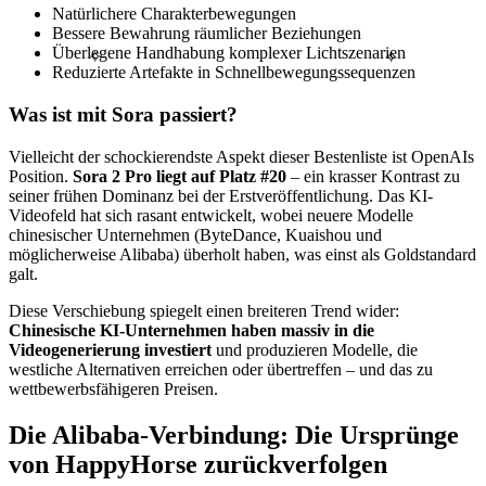
Natürlichere Charakterbewegungen
Bessere Bewahrung räumlicher Beziehungen
Überlegene Handhabung komplexer Lichtszenarien
✧
✧
Reduzierte Artefakte in Schnellbewegungssequenzen
Was ist mit Sora passiert?
Vielleicht der schockierendste Aspekt dieser Bestenliste ist OpenAIs
Position.
Sora 2 Pro liegt auf Platz #20
– ein krasser Kontrast zu
seiner frühen Dominanz bei der Erstveröffentlichung. Das KI-
Videofeld hat sich rasant entwickelt, wobei neuere Modelle
chinesischer Unternehmen (ByteDance, Kuaishou und
möglicherweise Alibaba) überholt haben, was einst als Goldstandard
galt.
Diese Verschiebung spiegelt einen breiteren Trend wider:
Chinesische KI-Unternehmen haben massiv in die
Videogenerierung investiert
und produzieren Modelle, die
westliche Alternativen erreichen oder übertreffen – und das zu
wettbewerbsfähigeren Preisen.
Die Alibaba-Verbindung: Die Ursprünge
von HappyHorse zurückverfolgen