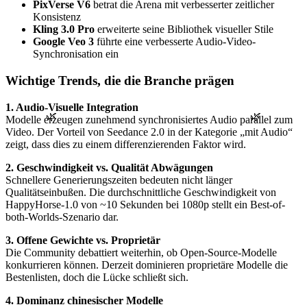
PixVerse V6
betrat die Arena mit verbesserter zeitlicher
Konsistenz
Kling 3.0 Pro
erweiterte seine Bibliothek visueller Stile
Google Veo 3
führte eine verbesserte Audio-Video-
Synchronisation ein
Wichtige Trends, die die Branche prägen
1. Audio-Visuelle Integration
🌿
🌿
Modelle erzeugen zunehmend synchronisiertes Audio parallel zum
Video. Der Vorteil von Seedance 2.0 in der Kategorie „mit Audio“
zeigt, dass dies zu einem differenzierenden Faktor wird.
2. Geschwindigkeit vs. Qualität Abwägungen
Schnellere Generierungszeiten bedeuten nicht länger
Qualitätseinbußen. Die durchschnittliche Geschwindigkeit von
HappyHorse-1.0 von ~10 Sekunden bei 1080p stellt ein Best-of-
both-Worlds-Szenario dar.
3. Offene Gewichte vs. Proprietär
Die Community debattiert weiterhin, ob Open-Source-Modelle
konkurrieren können. Derzeit dominieren proprietäre Modelle die
Bestenlisten, doch die Lücke schließt sich.
4. Dominanz chinesischer Modelle