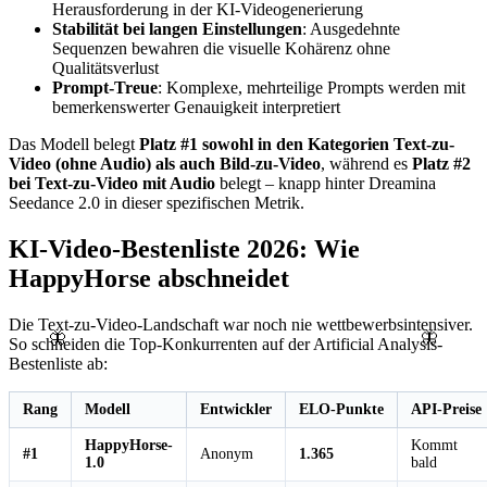
Herausforderung in der KI-Videogenerierung
Stabilität bei langen Einstellungen
: Ausgedehnte
Sequenzen bewahren die visuelle Kohärenz ohne
Qualitätsverlust
Prompt-Treue
: Komplexe, mehrteilige Prompts werden mit
bemerkenswerter Genauigkeit interpretiert
Das Modell belegt
Platz #1 sowohl in den Kategorien Text-zu-
Video (ohne Audio) als auch Bild-zu-Video
, während es
Platz #2
bei Text-zu-Video mit Audio
belegt – knapp hinter Dreamina
Seedance 2.0 in dieser spezifischen Metrik.
KI-Video-Bestenliste 2026: Wie
HappyHorse abschneidet
Die Text-zu-Video-Landschaft war noch nie wettbewerbsintensiver.
🦋
🦋
So schneiden die Top-Konkurrenten auf der Artificial Analysis-
Bestenliste ab:
Rang
Modell
Entwickler
ELO-Punkte
API-Preise
HappyHorse-
Kommt
#1
Anonym
1.365
1.0
bald