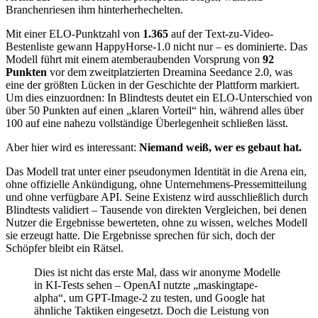
Branchenriesen ihm hinterherhechelten.
Mit einer ELO-Punktzahl von
1.365
auf der Text-zu-Video-
Bestenliste gewann HappyHorse-1.0 nicht nur – es dominierte. Das
Modell führt mit einem atemberaubenden Vorsprung von
92
Punkten
vor dem zweitplatzierten Dreamina Seedance 2.0, was
eine der größten Lücken in der Geschichte der Plattform markiert.
Um dies einzuordnen: In Blindtests deutet ein ELO-Unterschied von
über 50 Punkten auf einen „klaren Vorteil“ hin, während alles über
100 auf eine nahezu vollständige Überlegenheit schließen lässt.
Aber hier wird es interessant:
Niemand weiß, wer es gebaut hat.
Das Modell trat unter einer pseudonymen Identität in die Arena ein,
ohne offizielle Ankündigung, ohne Unternehmens-Pressemitteilung
und ohne verfügbare API. Seine Existenz wird ausschließlich durch
Blindtests validiert – Tausende von direkten Vergleichen, bei denen
Nutzer die Ergebnisse bewerteten, ohne zu wissen, welches Modell
sie erzeugt hatte. Die Ergebnisse sprechen für sich, doch der
Schöpfer bleibt ein Rätsel.
Dies ist nicht das erste Mal, dass wir anonyme Modelle
in KI-Tests sehen – OpenAI nutzte „maskingtape-
alpha“, um GPT-Image-2 zu testen, und Google hat
ähnliche Taktiken eingesetzt. Doch die Leistung von