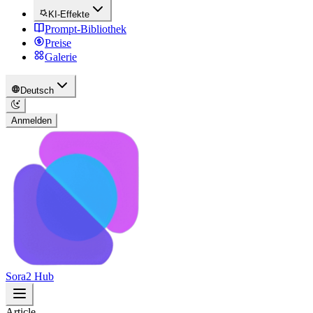
KI-Effekte
Prompt-Bibliothek
Preise
Galerie
Deutsch
Anmelden
Sora2 Hub
Article