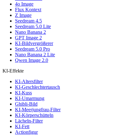
4o Image
Flux Kontext
Z Image
Seedream 4.5
Seedream 5.0 Lite
Nano Banana 2
GPT Image 2
KI-Bildvergrößerer
Seedream 5.0 Pro
Nano Banana 2 Lite
Qwen Image 2.0
KI-Effekte
KI-Altersfilter
KI-Geschlechtertausch
KI-Kuss
KI-Umarmung
Ghibli-Bild
KI-Meerjungfrau-Filter
KI-Körperschütteln
Lächeln-Filter
KI-Fett
Actionfigur