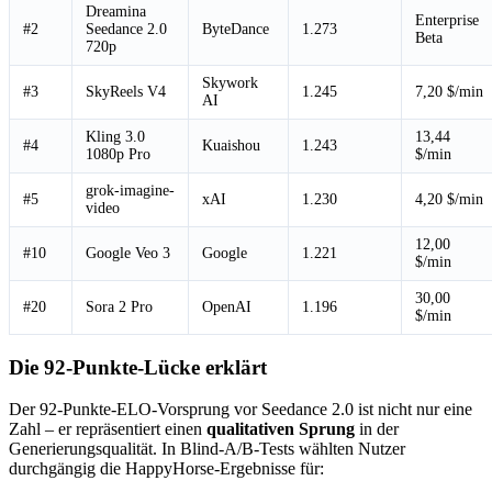
Dreamina
Enterprise
#2
Seedance 2.0
ByteDance
1.273
Beta
720p
Skywork
#3
SkyReels V4
1.245
7,20 $/min
AI
Kling 3.0
13,44
#4
Kuaishou
1.243
1080p Pro
$/min
grok-imagine-
#5
xAI
1.230
4,20 $/min
video
12,00
#10
Google Veo 3
Google
1.221
$/min
30,00
#20
Sora 2 Pro
OpenAI
1.196
$/min
Die 92-Punkte-Lücke erklärt
Der 92-Punkte-ELO-Vorsprung vor Seedance 2.0 ist nicht nur eine
Zahl – er repräsentiert einen
qualitativen Sprung
in der
Generierungsqualität. In Blind-A/B-Tests wählten Nutzer
durchgängig die HappyHorse-Ergebnisse für: