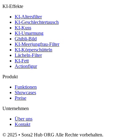
KI-Effekte
KI-Altersfilter
KI-Geschlechtertausch
KI-Kuss
KI-Umarmung
Ghibli-Bild
KI-Meerjungfrau-Filter
KI-Körperschütteln
Lächeln-Filter
KI-Fett
Actionfigur
Produkt
Funktionen
Showcases
Preise
Unternehmen
Über uns
Kontakt
© 2025 • Sora2 Hub ORG Alle Rechte vorbehalten.