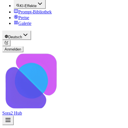
KI-Effekte
Prompt-Bibliothek
Preise
Galerie
Deutsch
Anmelden
Sora2 Hub