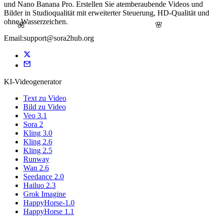
und Nano Banana Pro. Erstellen Sie atemberaubende Videos und
Bilder in Studioqualität mit erweiterter Steuerung, HD-Qualität und
ohne Wasserzeichen.
🌸
🌺
Email:support@sora2hub.org
KI-Videogenerator
Text zu Video
Bild zu Video
Veo 3.1
Sora 2
Kling 3.0
Kling 2.6
Kling 2.5
Runway
Wan 2.6
Seedance 2.0
Hailuo 2.3
Grok Imagine
HappyHorse-1.0
HappyHorse 1.1