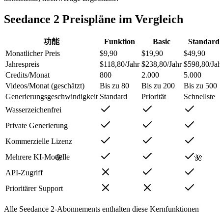
Seedance 2 Preispläne im Vergleich
功能
Funktion
Basic
Standard
Monatlicher Preis
$9,90
$19,90
$49,90
Jahrespreis
$118,80/Jahr
$238,80/Jahr
$598,80/Ja
Credits/Monat
800
2.000
5.000
Videos/Monat (geschätzt)
Bis zu 80
Bis zu 200
Bis zu 500
Generierungsgeschwindigkeit
Standard
Priorität
Schnellste
Wasserzeichenfrei
Private Generierung
Kommerzielle Lizenz
🌸
🌺
Mehrere KI-Modelle
API-Zugriff
Prioritärer Support
Alle Seedance 2-Abonnements enthalten diese Kernfunktionen