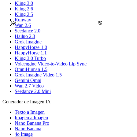
Kling 3.0
Kling 2.6
Kling 2.5
Runway
🌸
🌺
Wan 2.6
Seedance 2.0
Hailuo 2.3
Grok Imagine
HappyHorse-1.0
HappyHorse 1.1
Kling 3.0 Turbo
Volcengine Video-to-Video Lip Sync
OmniHuman 1.5
Grok Imagine Video 1.5
Gemini Omni
Wan 2.7 Video
Seedance 2.0 Mini
Generador de Imagen IA
Texto a Imagen
Imagen a Imagen
Nano Banana Pro
Nano Banana
4o Image