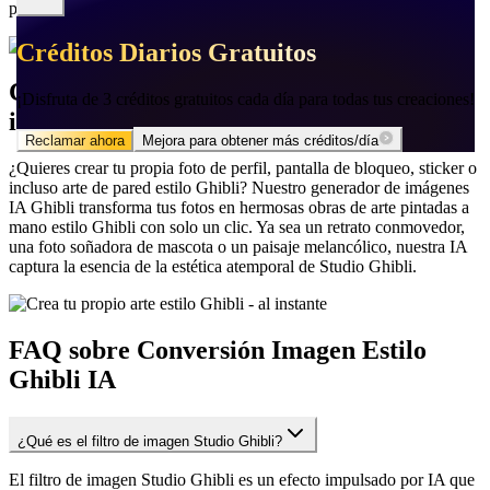
plataforma o dispositivo.
Créditos Diarios Gratuitos
Créditos Diarios Gratuitos
🌸
✦
✦
🌸
Crea tu propio arte estilo Ghibli - al
¡Disfruta de 3 créditos gratuitos cada día para todas tus creaciones!
¡Disfruta de 3 créditos gratuitos cada día para todas tus creaciones!
instante
Reclamar ahora
Reclamar ahora
Mejora para obtener más créditos/día
Mejora para obtener más créditos/día
¿Quieres crear tu propia foto de perfil, pantalla de bloqueo, sticker o
incluso arte de pared estilo Ghibli? Nuestro generador de imágenes
IA Ghibli transforma tus fotos en hermosas obras de arte pintadas a
mano estilo Ghibli con solo un clic. Ya sea un retrato conmovedor,
una foto soñadora de mascota o un paisaje melancólico, nuestra IA
captura la esencia de la estética atemporal de Studio Ghibli.
FAQ sobre Conversión Imagen Estilo
Ghibli IA
¿Qué es el filtro de imagen Studio Ghibli?
El filtro de imagen Studio Ghibli es un efecto impulsado por IA que