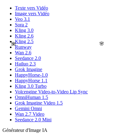
Texte vers Vidéo
Image vers Vidéo
Veo 3.1
Sora 2
Kling 3.0
Kling 2.6
Kling 2.5
🌸
🌺
Runway
Wan 2.6
Seedance 2.0
Hailuo 2.3
Grok Imagine
HappyHorse-1.0
HappyHorse 1.1
Kling 3.0 Turbo
Volcengine Video-to-Video Lip Sync
OmniHuman 1.5
Grok Imagine Video 1.5
Gemini Omni
Wan 2.7 Video
Seedance 2.0 Mini
Générateur d'Image IA