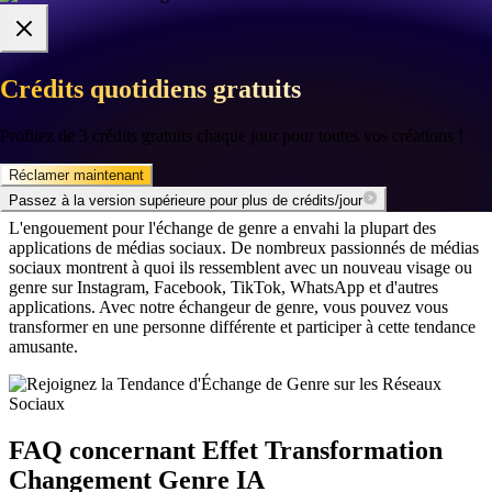
possibilités créatives à explorer en utilisant notre filtre d'échange de
genre gratuit. Vous pouvez créer et réimaginer n'importe laquelle de
vos célébrités préférées dans un genre différent avant d'ajouter une
légende amusante.
Crédits quotidiens gratuits
Crédits quotidiens gratuits
🌸
✦
🌸
✦
Profitez de 3 crédits gratuits chaque jour pour toutes vos créations !
Profitez de 3 crédits gratuits chaque jour pour toutes vos créations !
Rejoignez la Tendance d'Échange de
Réclamer maintenant
Réclamer maintenant
Genre sur les Réseaux Sociaux
Passez à la version supérieure pour plus de crédits/jour
Passez à la version supérieure pour plus de crédits/jour
L'engouement pour l'échange de genre a envahi la plupart des
applications de médias sociaux. De nombreux passionnés de médias
sociaux montrent à quoi ils ressemblent avec un nouveau visage ou
genre sur Instagram, Facebook, TikTok, WhatsApp et d'autres
applications. Avec notre échangeur de genre, vous pouvez vous
transformer en une personne différente et participer à cette tendance
amusante.
FAQ concernant Effet Transformation
Changement Genre IA