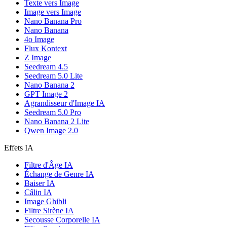
Texte vers Image
Image vers Image
Nano Banana Pro
Nano Banana
4o Image
Flux Kontext
Z Image
Seedream 4.5
Seedream 5.0 Lite
Nano Banana 2
GPT Image 2
Agrandisseur d'Image IA
Seedream 5.0 Pro
Nano Banana 2 Lite
Qwen Image 2.0
Effets IA
Filtre d'Âge IA
Échange de Genre IA
Baiser IA
Câlin IA
Image Ghibli
Filtre Sirène IA
Secousse Corporelle IA