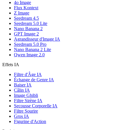
4o Image
Flux Kontext
Z Image
Seedream 4.5
Seedream 5.0 Lite
Nano Banana 2
GPT Image 2
Agrandisseur d'Image IA
Seedream 5.0 Pro
Nano Banana 2 Lite
Qwen Image 2.0
Effets IA
Filtre d'Âge IA
Échange de Genre IA
Baiser IA
Câlin IA
Image Ghibli
Filtre Sirène IA
Secousse Corporelle IA
Filtre Sourire
Gros IA
Figurine d'Action