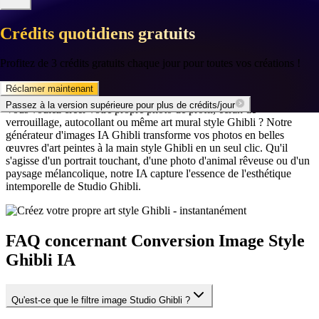
n'importe quelle plateforme ou appareil.
Crédits quotidiens gratuits
Crédits quotidiens gratuits
🌸
🌸
✦
✦
Créez votre propre art style Ghibli -
Profitez de 3 crédits gratuits chaque jour pour toutes vos créations !
Profitez de 3 crédits gratuits chaque jour pour toutes vos créations !
instantanément
Réclamer maintenant
Réclamer maintenant
Passez à la version supérieure pour plus de crédits/jour
Passez à la version supérieure pour plus de crédits/jour
Vous voulez créer votre propre photo de profil, écran de
verrouillage, autocollant ou même art mural style Ghibli ? Notre
générateur d'images IA Ghibli transforme vos photos en belles
œuvres d'art peintes à la main style Ghibli en un seul clic. Qu'il
s'agisse d'un portrait touchant, d'une photo d'animal rêveuse ou d'un
paysage mélancolique, notre IA capture l'essence de l'esthétique
intemporelle de Studio Ghibli.
FAQ concernant Conversion Image Style
Ghibli IA
Qu'est-ce que le filtre image Studio Ghibli ?