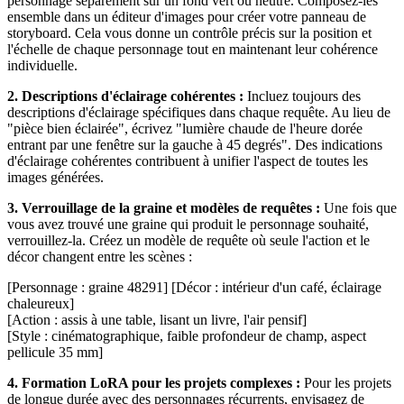
personnage séparément sur un fond vert ou neutre. Composez-les
ensemble dans un éditeur d'images pour créer votre panneau de
storyboard. Cela vous donne un contrôle précis sur la position et
l'échelle de chaque personnage tout en maintenant leur cohérence
individuelle.
2. Descriptions d'éclairage cohérentes :
Incluez toujours des
descriptions d'éclairage spécifiques dans chaque requête. Au lieu de
"pièce bien éclairée", écrivez "lumière chaude de l'heure dorée
entrant par une fenêtre sur la gauche à 45 degrés". Des indications
d'éclairage cohérentes contribuent à unifier l'aspect de toutes les
images générées.
3. Verrouillage de la graine et modèles de requêtes :
Une fois que
vous avez trouvé une graine qui produit le personnage souhaité,
verrouillez-la. Créez un modèle de requête où seule l'action et le
décor changent entre les scènes :
[Personnage : graine 48291] [Décor : intérieur d'un café, éclairage
chaleureux]
[Action : assis à une table, lisant un livre, l'air pensif]
[Style : cinématographique, faible profondeur de champ, aspect
pellicule 35 mm]
4. Formation LoRA pour les projets complexes :
Pour les projets
de longue durée avec des personnages récurrents, envisagez de