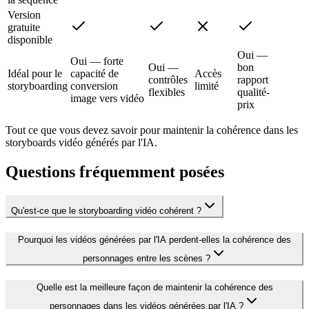
Version
gratuite
disponible
Oui —
Oui — forte
Oui —
bon
Idéal pour le
capacité de
Accès
contrôles
rapport
storyboarding
conversion
limité
flexibles
qualité-
image vers vidéo
prix
Tout ce que vous devez savoir pour maintenir la cohérence dans les
storyboards vidéo générés par l'IA.
Questions fréquemment posées
Qu'est-ce que le storyboarding vidéo cohérent ?
Pourquoi les vidéos générées par l'IA perdent-elles la cohérence des
personnages entre les scènes ?
Quelle est la meilleure façon de maintenir la cohérence des
personnages dans les vidéos générées par l'IA ?