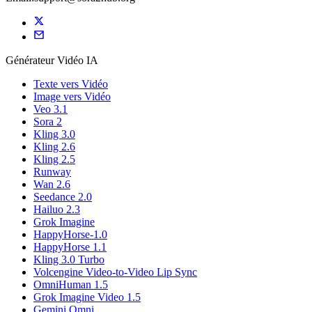
Générateur Vidéo IA
Texte vers Vidéo
Image vers Vidéo
Veo 3.1
Sora 2
Kling 3.0
Kling 2.6
Kling 2.5
Runway
Wan 2.6
Seedance 2.0
Hailuo 2.3
Grok Imagine
HappyHorse-1.0
HappyHorse 1.1
Kling 3.0 Turbo
Volcengine Video-to-Video Lip Sync
OmniHuman 1.5
Grok Imagine Video 1.5
Gemini Omni