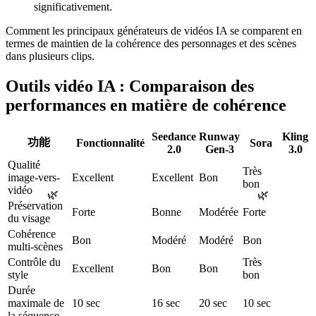
significativement.
Comment les principaux générateurs de vidéos IA se comparent en
termes de maintien de la cohérence des personnages et des scènes
dans plusieurs clips.
Outils vidéo IA : Comparaison des
performances en matière de cohérence
Seedance
Runway
Kling
功能
Fonctionnalité
Sora
2.0
Gen-3
3.0
Qualité
Très
image-vers-
Excellent
Excellent
Bon
bon
vidéo
🌿
🌿
Préservation
Forte
Bonne
Modérée
Forte
du visage
Cohérence
Bon
Modéré
Modéré
Bon
multi-scènes
Contrôle du
Très
Excellent
Bon
Bon
style
bon
Durée
maximale de
10 sec
16 sec
20 sec
10 sec
la séquence