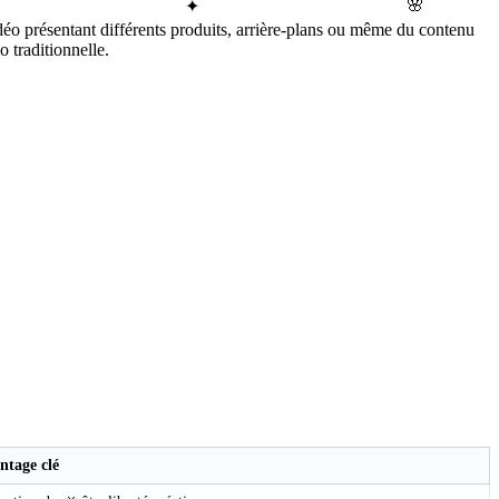
🌸
✦
idéo présentant différents produits, arrière-plans ou même du contenu
o traditionnelle.
ntage clé