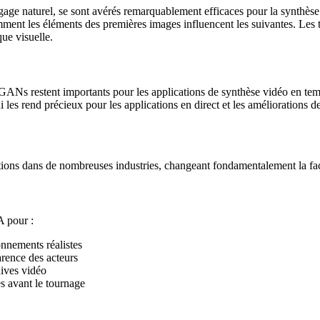
ngage naturel, se sont avérés remarquablement efficaces pour la synthè
ment les éléments des premières images influencent les suivantes. Les 
ue visuelle.
s GANs restent importants pour les applications de synthèse vidéo en t
qui les rend précieux pour les applications en direct et les améliorations 
tions dans de nombreuses industries, changeant fondamentalement la fa
A pour :
onnements réalistes
rence des acteurs
hives vidéo
s avant le tournage