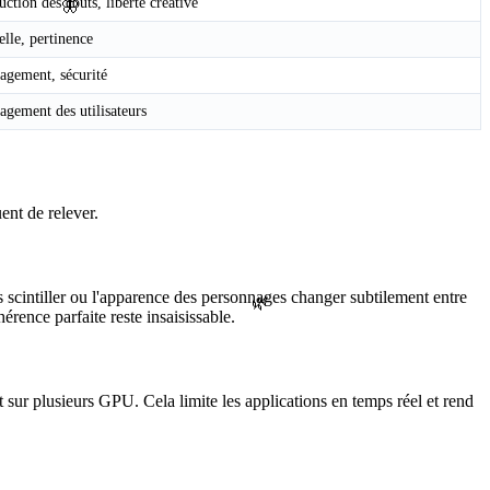
ction des coûts, liberté créative
🦋
lle, pertinence
agement, sécurité
agement des utilisateurs
ent de relever.
s scintiller ou l'apparence des personnages changer subtilement entre
🌿
rence parfaite reste insaisissable.
 sur plusieurs GPU. Cela limite les applications en temps réel et rend