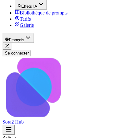
Effets IA
Bibliothèque de prompts
Tarifs
Galerie
Français
Se connecter
Sora2 Hub
Article