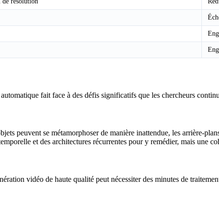
 de résolution
Rédu
Éche
Eng
Eng
tomatique fait face à des défis significatifs que les chercheurs continu
 objets peuvent se métamorphoser de manière inattendue, les arrière-plan
mporelle et des architectures récurrentes pour y remédier, mais une cohé
ration vidéo de haute qualité peut nécessiter des minutes de traitement