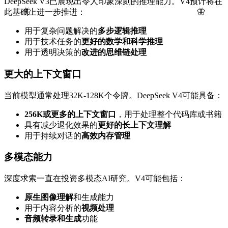
DeepSeek V3已展现出令人印象深刻的推理能力。V4预计将在
🦋
🦋
此基础上进一步推进：
用于复杂问题解决的
多步逻辑推理
用于技术任务的
更好的数学和科学推理
用于透明决策的
改进的思维链处理
更大的上下文窗口
当前模型通常处理32K-128K个令牌。DeepSeek V4可能具备：
256K或更多的上下文窗口
，用于处理整个代码库或书籍
具有减少退化效果的
更好的长上下文理解
用于持续对话的
高效内存管理
多模态能力
深度求索一直在投资多模态AI研究。V4可能包括：
原生图像理解
和生成能力
用于内容分析的
视频处理
音频转录和生成
功能