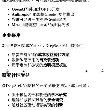
强大的DeepSeek V4可能会引发主要参与者的回应：
OpenAI
可能加速GPT-5开发
Anthropic
可能加快Claude 4功能推出
谷歌
可能进一步推进Gemini能力
Meta
可能调整Llama路线图优先级
企业采用
对于考虑AI集成的企业，DeepSeek V4可能提供：
昂贵专有API的
成本效益替代方案
数据敏感应用的
自托管选项
用于定制和微调的
透明模型权重
🌸
✦
✦
🌸
研究社区受益
像DeepSeek V4这样的开源发布使得以下成为可能：
关于模型内部和改进的
学术研究
理解和减轻AI风险的
安全研究
通过社区驱动增强实现的
创新