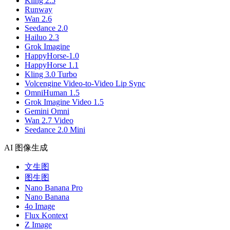
Kling 2.5
Runway
Wan 2.6
Seedance 2.0
Hailuo 2.3
Grok Imagine
HappyHorse-1.0
HappyHorse 1.1
Kling 3.0 Turbo
Volcengine Video-to-Video Lip Sync
OmniHuman 1.5
Grok Imagine Video 1.5
Gemini Omni
Wan 2.7 Video
Seedance 2.0 Mini
AI 图像生成
文生图
图生图
Nano Banana Pro
Nano Banana
4o Image
Flux Kontext
Z Image