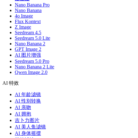
Nano Banana Pro
Nano Banana
4o Image
Flux Kontext
Z Image
Seedream 4.5
Seedream 5.0 Lite
Nano Banana 2
GPT Image 2
AI 图片增强
Seedream 5.0 Pro
Nano Banana 2 Lite
Qwen Image 2.0
AI 特效
AI 年龄滤镜
AI 性别转换
AI 亲吻
AI 拥抱
吉卜力图片
AI 美人鱼滤镜
AI 身体摇摆