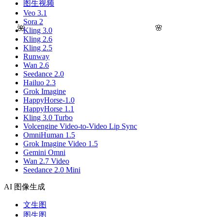
图生视频
Veo 3.1
Sora 2
🌺
🌸
Kling 3.0
Kling 2.6
Kling 2.5
Runway
Wan 2.6
Seedance 2.0
Hailuo 2.3
Grok Imagine
HappyHorse-1.0
HappyHorse 1.1
Kling 3.0 Turbo
Volcengine Video-to-Video Lip Sync
OmniHuman 1.5
Grok Imagine Video 1.5
Gemini Omni
Wan 2.7 Video
Seedance 2.0 Mini
AI 图像生成
文生图
图生图