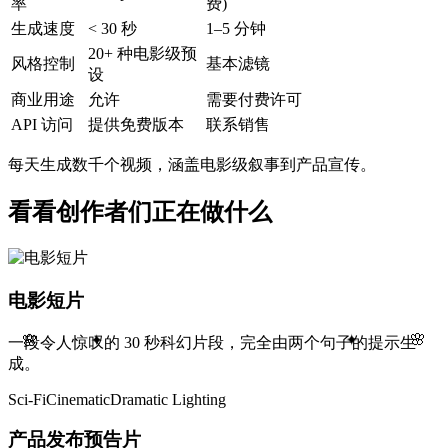
率
费)
生成速度
< 30 秒
1–5 分钟
20+ 种电影级预
风格控制
基本滤镜
设
商业用途
允许
需要付费许可
API 访问
提供免费版本
联系销售
每天生成数千个视频，涵盖电影级叙事到产品宣传。
看看创作者们正在做什么
电影短片
🌸
✦
一段令人惊叹的 30 秒科幻片段，完全由两个句子的提示生
✦
🌸
成。
Sci‑Fi
Cinematic
Dramatic Lighting
产品发布预告片