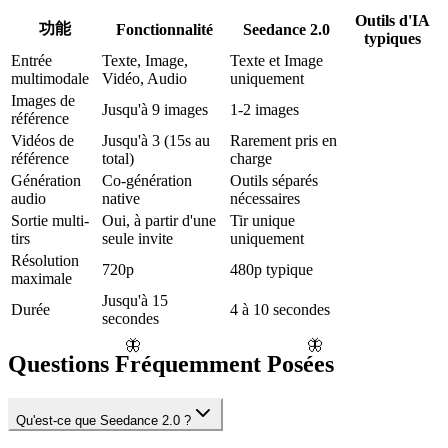
Outils d'IA
功能
Fonctionnalité
Seedance 2.0
typiques
Entrée
Texte, Image,
Texte et Image
multimodale
Vidéo, Audio
uniquement
Images de
Jusqu'à 9 images
1-2 images
référence
Vidéos de
Jusqu'à 3 (15s au
Rarement pris en
référence
total)
charge
Génération
Co-génération
Outils séparés
audio
native
nécessaires
Sortie multi-
Oui, à partir d'une
Tir unique
tirs
seule invite
uniquement
Résolution
720p
480p typique
maximale
Jusqu'à 15
Durée
4 à 10 secondes
secondes
🦋
🦋
Questions Fréquemment Posées
Qu'est-ce que Seedance 2.0 ?