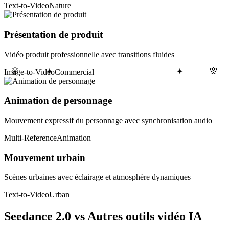
Text-to-Video
Nature
Présentation de produit
Vidéo produit professionnelle avec transitions fluides
🌸
Image-to-Video
Commercial
✦
✦
🌸
Animation de personnage
Mouvement expressif du personnage avec synchronisation audio
Multi-Reference
Animation
Mouvement urbain
Scènes urbaines avec éclairage et atmosphère dynamiques
Text-to-Video
Urban
Seedance 2.0 vs Autres outils vidéo IA