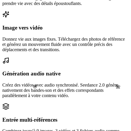
prendre vie avec des détails époustouflants.
Image vers vidéo
Donnez vie aux images fixes. Téléchargez des photos de référence
et générez un mouvement fluide avec un contrôle précis des
déplacements et des transitions.
Génération audio native
Créez des vidéos avec audio synchronisé. Seedance 2.0 génère
🌸
🌺
nativement des bandes-son et des effets correspondants
parallèlement à votre contenu vidéo.
Entrée multi-références
Combinez jusqu'à 9 images, 3 vidéos et 3 fichiers audio comme