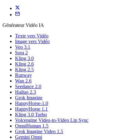
Générateur Vidéo IA
Texte vers Vidéo
Image vers Vidéo
Veo 3.1
Sora 2
Kling 3.0
Kling 2.6
Kling 2.5
Runway
Wan 2.6
Seedance 2.0
Hailuo 2.3
Grok Imagine
HappyHorse-1.0
HappyHorse 1.1
Kling 3.0 Turbo
Volcengine Video-to-Video Lip Sync
OmniHuman 1.5
Grok Imagine Video 1.5
Gemini Omni