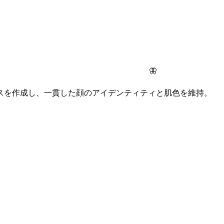
🦋
スを作成し、一貫した顔のアイデンティティと肌色を維持。