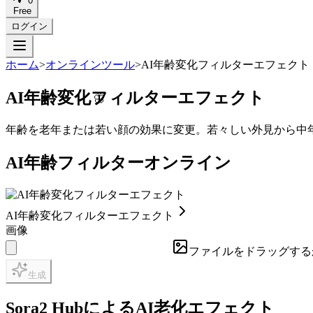
0
Free
ログイン
ホーム
>
オンラインツール
>
AI年齢変化フィルターエフェクト
AI年齢変化フィルターエフェクト
🦋
年齢を老年または若い顔の効果に変更。若々しい外見から中
AI年齢フィルターオンライン
AI年齢変化フィルターエフェクト
画像
ファイルをドラッグする
生成
Sora2 HubによるAI老化エフェクト