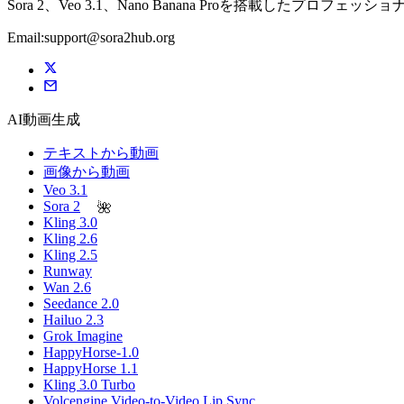
Sora 2、Veo 3.1、Nano Banana Proを搭載
Email:support@sora2hub.org
AI動画生成
テキストから動画
画像から動画
Veo 3.1
🌺
Sora 2
Kling 3.0
Kling 2.6
Kling 2.5
Runway
Wan 2.6
Seedance 2.0
Hailuo 2.3
Grok Imagine
HappyHorse-1.0
HappyHorse 1.1
Kling 3.0 Turbo
Volcengine Video-to-Video Lip Sync