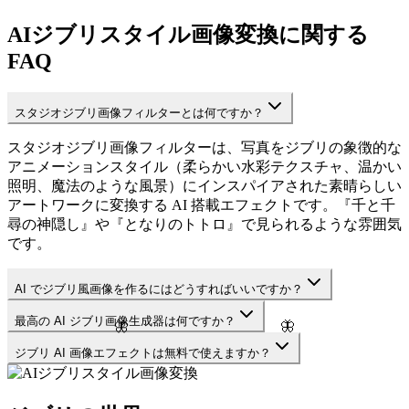
AIジブリスタイル画像変換に関する
FAQ
スタジオジブリ画像フィルターとは何ですか？
スタジオジブリ画像フィルターは、写真をジブリの象徴的な
アニメーションスタイル（柔らかい水彩テクスチャ、温かい
照明、魔法のような風景）にインスパイアされた素晴らしい
アートワークに変換する AI 搭載エフェクトです。『千と千
尋の神隠し』や『となりのトトロ』で見られるような雰囲気
です。
AI でジブリ風画像を作るにはどうすればいいですか？
最高の AI ジブリ画像生成器は何ですか？
🦋
🦋
ジブリ AI 画像エフェクトは無料で使えますか？