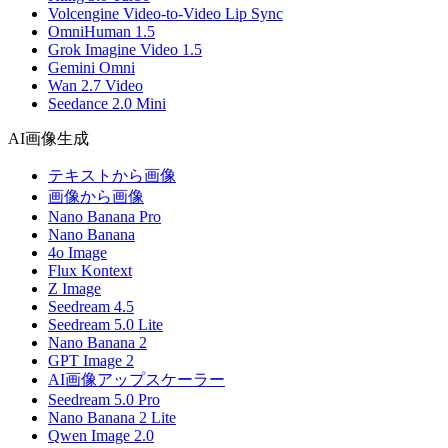
Volcengine Video-to-Video Lip Sync
OmniHuman 1.5
Grok Imagine Video 1.5
Gemini Omni
Wan 2.7 Video
Seedance 2.0 Mini
AI画像生成
テキストから画像
画像から画像
Nano Banana Pro
Nano Banana
4o Image
Flux Kontext
Z Image
Seedream 4.5
Seedream 5.0 Lite
Nano Banana 2
GPT Image 2
AI画像アップスケーラー
Seedream 5.0 Pro
Nano Banana 2 Lite
Qwen Image 2.0