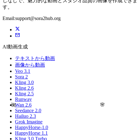
しなしで、魅力的な動画とスタジオ品質の画像を作成できま
す。
Email:support@sora2hub.org
AI動画生成
テキストから動画
画像から動画
Veo 3.1
Sora 2
Kling 3.0
Kling 2.6
Kling 2.5
Runway
🌸
🌺
Wan 2.6
Seedance 2.0
Hailuo 2.3
Grok Imagine
HappyHorse-1.0
HappyHorse 1.1
Kling 3.0 Turbo