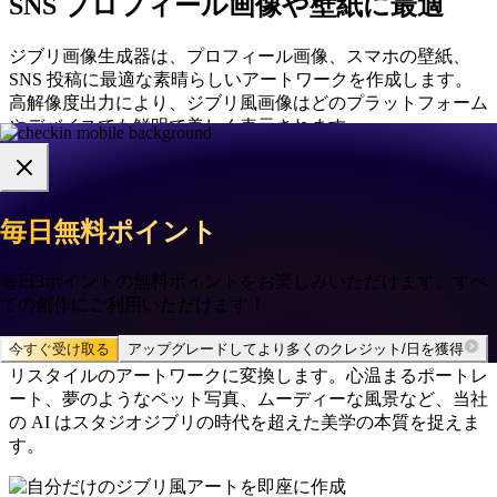
SNS プロフィール画像や壁紙に最適
ジブリ画像生成器は、プロフィール画像、スマホの壁紙、
SNS 投稿に最適な素晴らしいアートワークを作成します。
高解像度出力により、ジブリ風画像はどのプラットフォーム
やデバイスでも鮮明で美しく表示されます。
自分だけのジブリ風アートを即座に作
毎日無料ポイント
毎日無料ポイント
🌸
✦
✦
🌸
成
毎日3ポイントの無料ポイントをお楽しみいただけます。すべ
毎日3ポイントの無料ポイントをお楽しみいただけます。すべ
ての創作にご利用いただけます！
ての創作にご利用いただけます！
自分だけのジブリ風プロフィール画像、ロック画面、ステッ
カー、さらには壁アートを作りたいですか？当社の AI ジブ
今すぐ受け取る
今すぐ受け取る
アップグレードしてより多くのクレジット/日を獲得
アップグレードしてより多くのクレジット/日を獲得
リ画像生成器は、ワンクリックで写真を美しい手描き風ジブ
リスタイルのアートワークに変換します。心温まるポートレ
ート、夢のようなペット写真、ムーディーな風景など、当社
の AI はスタジオジブリの時代を超えた美学の本質を捉えま
す。