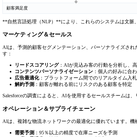
✧
顧客満足度
**自然言語処理（NLP）**により、これらのシステムは
マーケティング＆セールス
AIは、予測的顧客セグメンテーション、パーソナライズさ
す：
リードスコアリング
：AIが見込み客の行動を分析し、
コンテンツパーソナライゼーション
：個人の好みに合わ
広告最適化
：プラットフォーム間でのリアルタイム入札
解約予測
：顧客が離れる前にリスクのある顧客を特定
Salesforceの調査によると、AIを使用するセールスチー
オペレーション＆サプライチェーン
AIは、複雑な物流ネットワークの最適化に優れています。
需要予測
：95％以上の精度で在庫ニーズを予測