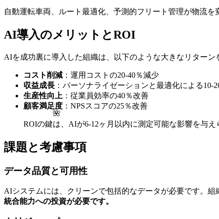
自動運転車両、ルート最適化、予測的フリート管理が物流を変
AI導入のメリットとROI
AIを成功裏に導入した組織は、以下のような大きなリターン
コスト削減
：運用コストの20-40％減少
収益成長
：パーソナライゼーションと最適化による10-2
生産性向上
：従業員効率の40％改善
顧客満足度
：NPSスコアの25％改善
🌺
ROIの鍵は、AIが6-12ヶ月以内に測定可能な影響を
課題と考慮事項
データ品質と可用性
AIシステムには、クリーンで包括的なデータが必要です。
統合能力への投資が必要です。