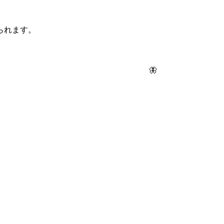
られます。
🦋