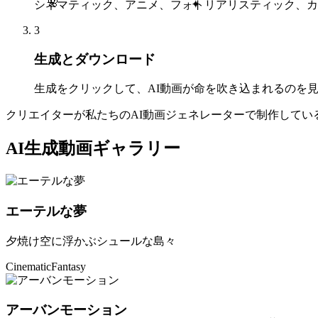
シネマティック、アニメ、フォトリアリスティック、カ
✦
🌸
3
生成とダウンロード
生成をクリックして、AI動画が命を吹き込まれるのを
クリエイターが私たちのAI動画ジェネレーターで制作してい
AI生成動画ギャラリー
エーテルな夢
夕焼け空に浮かぶシュールな島々
Cinematic
Fantasy
アーバンモーション