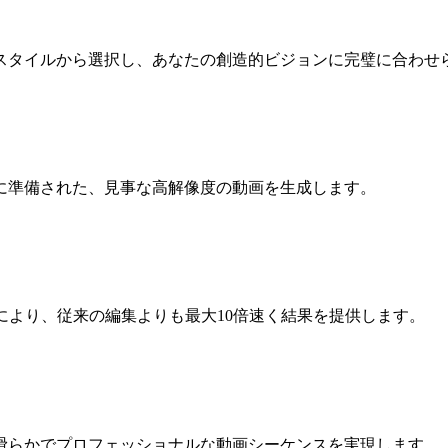
スタイルから選択し、あなたの創造的ビジョンに完璧に合わせ
に準備された、見事な高解像度の動画を生成します。
により、従来の編集よりも最大10倍速く結果を提供します。
滑らかでプロフェッショナルな動画シーケンスを実現します。