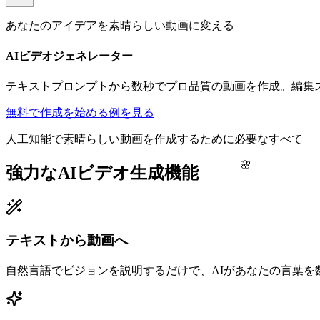
あなたのアイデアを素晴らしい動画に変える
AIビデオジェネレーター
テキストプロンプトから数秒でプロ品質の動画を作成。編集
無料で作成を始める
例を見る
人工知能で素晴らしい動画を作成するために必要なすべて
🌸
強力なAIビデオ生成機能
テキストから動画へ
自然言語でビジョンを説明するだけで、AIがあなたの言葉を