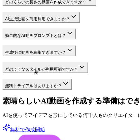
どのくらいの長さの動画を作成できますか？
AI生成動画を商用利用できますか？
効果的なAI動画プロンプトとは？
生成後に動画を編集できますか？
どのようなスタイルが利用可能ですか？
🌺
無料トライアルはありますか？
素晴らしいAI動画を作成する準備はで
AIを使ってアイデアを形にしている何千人ものクリエイター
無料で作成開始