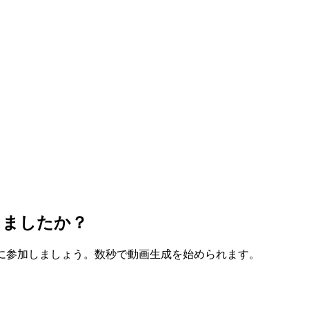
きましたか？
に参加しましょう。数秒で動画生成を始められます。