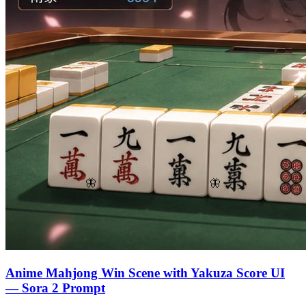
🦋
🦋
Anime Mahjong Win Scene with Yakuza Score UI
— Sora 2 Prompt