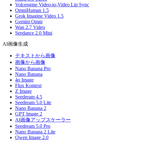
Volcengine Video-to-Video Lip Sync
OmniHuman 1.5
Grok Imagine Video 1.5
Gemini Omni
Wan 2.7 Video
Seedance 2.0 Mini
AI画像生成
テキストから画像
画像から画像
Nano Banana Pro
Nano Banana
4o Image
Flux Kontext
Z Image
Seedream 4.5
Seedream 5.0 Lite
Nano Banana 2
GPT Image 2
AI画像アップスケーラー
Seedream 5.0 Pro
Nano Banana 2 Lite
Qwen Image 2.0