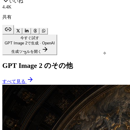
いいね
4.4K
共有
今すぐ試す
GPT Image 2で生成
· OpenAI
生成ツールを開く
✧
✧
GPT Image 2 のその他
すべて見る