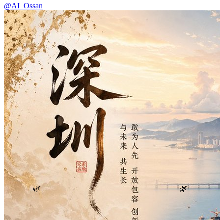
@AI_Ossan
🌿
🌿