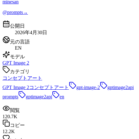
minesan
@prompts
→
公開日
2026年4月30日
元の言語
EN
モデル
GPT Image 2
カテゴリ
コンセプトアート
GPT Image 2
コンセプトアート
gpt-image-2
gptimage2api
prompts
gptimage2api
en
閲覧
120.7K
コピー
12.2K