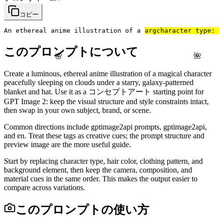
コピー
An ethereal anime illustration of a 
arg
character type: 
このプロンプトについて
🌸
🌺
Create a luminous, ethereal anime illustration of a magical character
peacefully sleeping on clouds under a starry, galaxy-patterned
blanket and hat. Use it as a コンセプトアート starting point for
GPT Image 2: keep the visual structure and style constraints intact,
then swap in your own subject, brand, or scene.
Common directions include gptimage2api prompts, gptimage2api,
and en. Treat these tags as creative cues; the prompt structure and
preview image are the more useful guide.
Start by replacing character type, hair color, clothing pattern, and
background element, then keep the camera, composition, and
material cues in the same order. This makes the output easier to
compare across variations.
このプロンプトの使い方